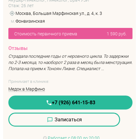
Акушер-гинеколог, Гинеколог, Врач УЗИ
Стаж: 26 лет
Москва, Большая Марфинская ул., д. 4, к. 3
м.
Фонвизинская
Стоимость первичного приема
1 590 руб.
Отзывы
Страдала последние годы от неровного цикла. То задержки
по 2-3 месяца, то наоборот 2 раза в месяц была менструация.
Попала на прием к Тоноян Лиане. Специалист ...
Принимает в клинике:
Медок в Марфино
+7 (926) 641-15-83
Записаться
Работает
с 08:00 до 20:00