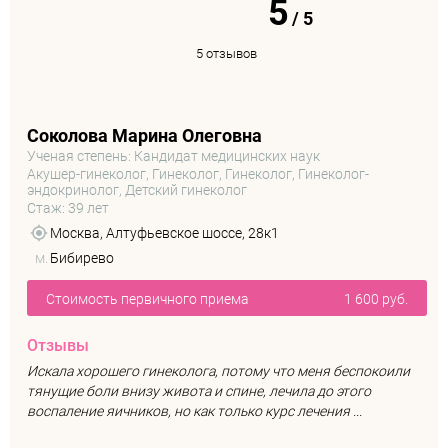
5
/
5
5 отзывов
Соколова Марина Олеговна
Ученая степень: Кандидат медицинских наук
Акушер-гинеколог, Гинеколог, Гинеколог, Гинеколог-
эндокринолог, Детский гинеколог
Стаж: 39 лет
Москва, Алтуфьевское шоссе, 28к1
м.
Бибирево
Стоимость первичного приема
1 600 руб.
Отзывы
Искала хорошего гинеколога, потому что меня беспокоили
тянущие боли внизу живота и спине, лечила до этого
воспаление яичников, но как только курс лечения ...