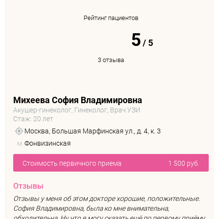
Рейтинг пациентов
5
/
5
3 отзыва
Михеева София Владимировна
Акушер-гинеколог, Гинеколог, Врач УЗИ
Стаж: 20 лет
Москва, Большая Марфинская ул., д. 4, к. 3
м.
Фонвизинская
Стоимость первичного приема
1 500 руб.
Отзывы
Отзывы у меня об этом докторе хорошие, положительные.
София Владимировна, была ко мне внимательна,
обходительна. Ну что я могу сказать ещё по первому приёму,