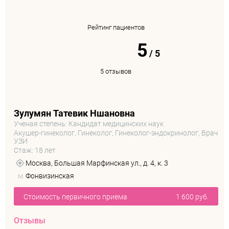
Рейтинг пациентов
5
/
5
5 отзывов
Зулумян Татевик Ншановна
Ученая степень: Кандидат медицинских наук
Акушер-гинеколог, Гинеколог, Гинеколог-эндокринолог, Врач
УЗИ
Стаж: 18 лет
Москва, Большая Марфинская ул., д. 4, к. 3
м.
Фонвизинская
Стоимость первичного приема
1 600 руб.
Отзывы