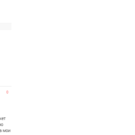
0
жет
но
а мои