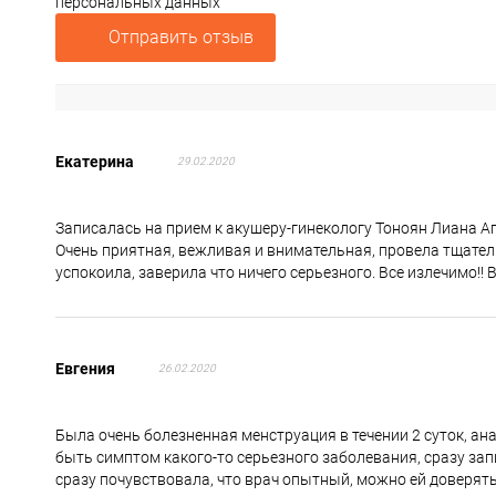
персональных данных
Отправить отзыв
Екатерина
29.02.2020
Записалась на прием к акушеру-гинекологу Тоноян Лиана Аг
Очень приятная, вежливая и внимательная, провела тщател
успокоила, заверила что ничего серьезного. Все излечимо!
Евгения
26.02.2020
Была очень болезненная менструация в течении 2 суток, ана
быть симптом какого-то серьезного заболевания, сразу зап
сразу почувствовала, что врач опытный, можно ей доверять