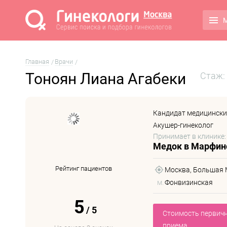
М
Главная
Врачи
Тоноян Лиана Агабеки
Стаж: 
Кандидат медицински
Акушер-гинеколог
Принимает в клинике:
Медок в Марфин
Рейтинг пациентов
Москва, Большая Ма
м.
Фонвизинская
5
/
5
Стоимость первич
приема