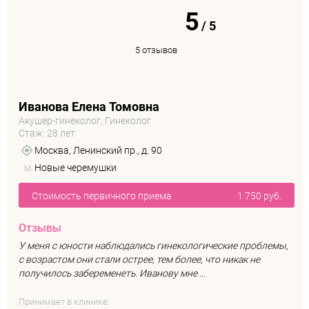
5
/
5
5 отзывов
Иванова Елена Томовна
Акушер-гинеколог, Гинеколог
Стаж: 28 лет
Москва, Ленинский пр., д. 90
м.
Новые черемушки
Стоимость первичного приема
1 750 руб.
Отзывы
У меня с юности наблюдались гинекологические проблемы,
с возрастом они стали острее, тем более, что никак не
получилось забеременеть. Иванову мне ...
Принимает в клинике: