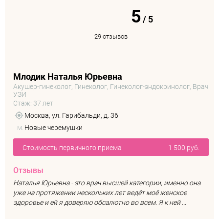
5
/
5
29 отзывов
Млодик Наталья Юрьевна
Акушер-гинеколог, Гинеколог, Гинеколог-эндокринолог, Врач
УЗИ
Стаж: 37 лет
Москва, ул. Гарибальди, д. 36
м.
Новые черемушки
Стоимость первичного приема
1 500 руб.
Отзывы
Наталья Юрьевна - это врач высшей категории, именно она
уже на протяжении нескольких лет ведёт моё женское
здоровье и ей я доверяю обсалютно во всем. Я к ней ...