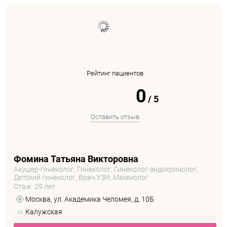
Рейтинг пациентов
0
/
5
Оставить отзыв
Фомина Татьяна Викторовна
Акушер-гинеколог, Гинеколог, Гинеколог-эндокринолог,
Детский гинеколог, Врач УЗИ, Маммолог
Стаж: 29 лет
Москва, ул. Академика Челомея, д. 10Б
м.
Калужская