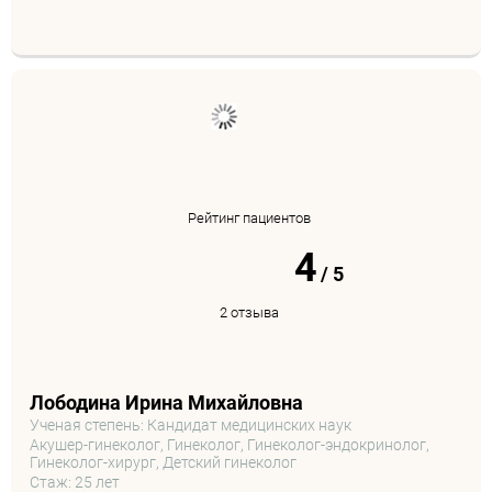
Рейтинг пациентов
4
/
5
2 отзыва
Лободина Ирина Михайловна
Ученая степень: Кандидат медицинских наук
Акушер-гинеколог, Гинеколог, Гинеколог-эндокринолог,
Гинеколог-хирург, Детский гинеколог
Стаж: 25 лет