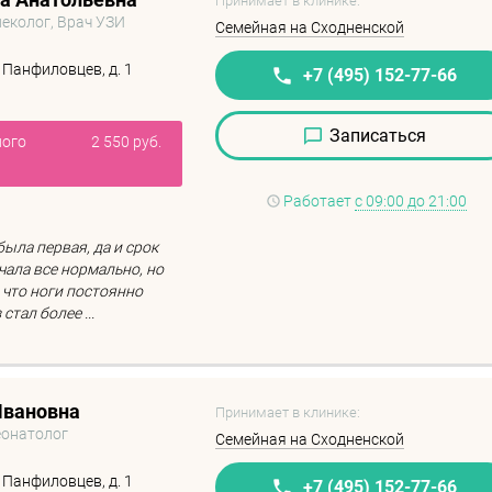
Принимает в клинике:
неколог, Врач УЗИ
Семейная на Сходненской
 Панфиловцев, д. 1
+7 (495) 152-77-66
Записаться
ного
2 550 руб.
Работает
с 09:00 до 21:00
ыла первая, да и срок
чала все нормально, но
 что ноги постоянно
стал более ...
Ивановна
Принимает в клинике:
еонатолог
Семейная на Сходненской
 Панфиловцев, д. 1
+7 (495) 152-77-66