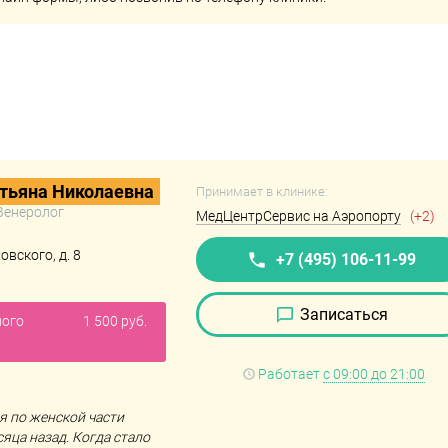
тьяна Николаевна
Принимает в клинике:
 Венеролог
МедЦентрСервис на Аэропорту
(+2)
овского, д. 8
+7 (495) 106-11-99
Записаться
ного
1 500 руб.
Работает
с 09:00 до 21:00
 по женской части
яца назад. Когда стало