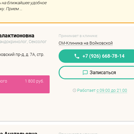
ь на ближайшее удобное
у. Прием ...
алактионовна
Принимает в клинике:
-эндокринолог, Сексолог
СМ-Клиника на Войковской
вский пр-д, д. 7А, стр.
+7 (926) 668-78-14
Записаться
ного
1 800 руб.
Работает
с 09:00 до 21:00
а Анатольевна