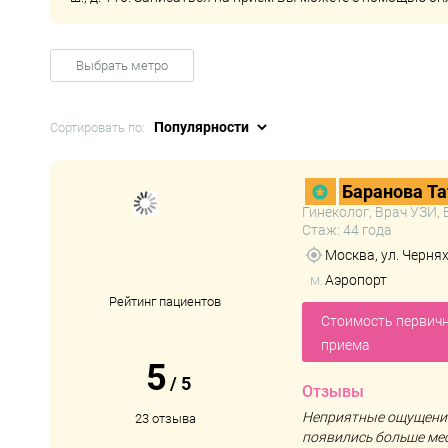
Выбрать метро
Сортировать по:
Баранова Та
Гинеколог, Врач УЗИ,
Стаж: 44 года
Москва, ул. Чернях
м.
Аэропорт
Рейтинг пациентов
Стоимость первич
приема
5
/
5
Отзывы
Неприятные ощущения
23 отзыва
появились больше мес