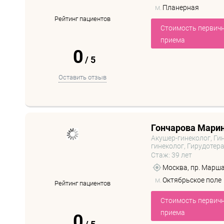
м.
Планерная
Рейтинг пациентов
Стоимость первич
приема
0
/
5
Оставить отзыв
Гончарова Мари
Акушер-гинеколог, Ги
гинеколог, Гирудотер
Стаж: 39 лет
Москва, пр. Маршал
м.
Октябрьское поле
Рейтинг пациентов
Стоимость первич
приема
0