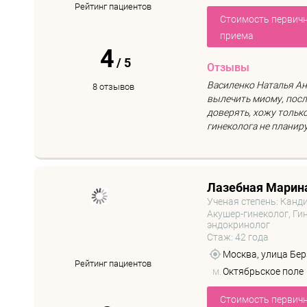
Рейтинг пациентов
Стоимость первич
приема
4
/
5
Отзывы
Василенко Наталья Ан
8 отзывов
вылечить миому, после
доверять, хожу только
гинеколога не планирую
Лазебная Марин
Ученая степень: Канд
Акушер-гинеколог, Гин
эндокринолог
Стаж: 42 года
Москва, улица Бер
Рейтинг пациентов
м.
Октябрьское поле
Стоимость первич