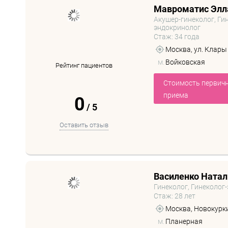
Мавроматис Элл
Акушер-гинеколог, Гин
эндокринолог
Стаж: 34 года
Москва, ул. Клары Ц
м.
Войковская
Рейтинг пациентов
Стоимость первич
приема
0
/
5
Оставить отзыв
Василенко Натал
Гинеколог, Гинеколог
Стаж: 28 лет
Москва, Новокуркин
м.
Планерная