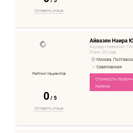
/
5
Оставить отзыв
Айвазян Наира 
Акушер-гинеколог, Ги
Стаж: 23 года
Москва, Полтавская
м.
Савеловская
Рейтинг пациентов
Стоимость первич
приема
0
/
5
Оставить отзыв