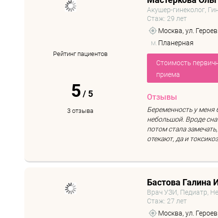
Акушер-гинеколог, Ги
Стаж: 29 лет
Москва, ул. Героев
м.
Планерная
Рейтинг пациентов
Стоимость первич
приема
5
/
5
Отзывы
Беременность у меня б
3 отзыва
небольшой. Вроде сна
потом стала замечать,
отекают, да и токсикоз 
Бастова Галина 
Врач УЗИ, Педиатр, Н
Стаж: 27 лет
Москва, ул. Героев