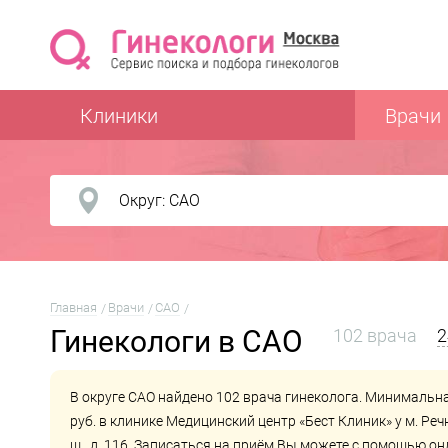
Клиники
Врачи
Главная
Врачи
САО
Гинекологи в САО
102 врача
2
В округе САО найдено 102 врача гинеколога. Минимальна
руб. в клинике
Медицинский центр «Бест Клиник» у м. Реч
ш., д. 116. Записаться на приём Вы можете с помощью о