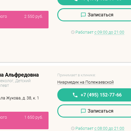
Записаться
ного
2 550 руб.
Работает
с 09:00 до 21:00
на Альфредовна
Принимает в клинике:
неколог, Детский
Ниармедик на Полежаевской
апевт
+7 (495) 152-77-66
а Жукова, д. 38, к. 1
Записаться
ного
1 650 руб.
Работает
с 08:00 до 21:00