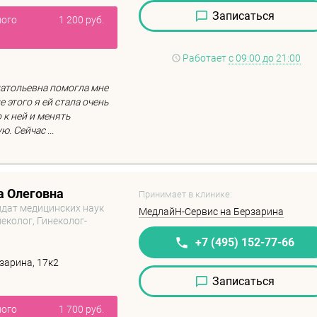
Записаться
ного
1 200 руб.
Работает
с 09:00 до 21:00
атольевна помогла мне
 этого я ей стала очень
 к ней и менять
. Сейчас ...
а Олеговна
Принимает в клинике:
идат медицинских наук
МедлайН-Сервис на Берзарина
еколог, Гинеколог-
+7 (495) 152-77-66
зарина, 17к2
Записаться
ного
1 700 руб.