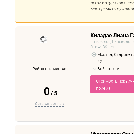
невмоготу, записалас
мне время в эту клиник
Киладзе Лиана Г
Гинеколог, Гинеколог
Стаж: 39 лет
Москва, Старопетро
22
Рейтинг пациентов
м.
Войковская
Стоимость первич
0
приема
/
5
Оставить отзыв
Мастеркова Ольг