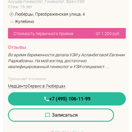
Акушер-гинеколог, Гинеколог, Врач УЗИ
Стаж: 16 лет
Люберцы, Преображенская улица, 4
м.
Жулебино
Стоимость первичного приема
От 1 200 руб.
Отзывы
Во время беременности делала УЗИ у Асланбеговой Евгении
Раджабовны. На мой взгляд, достаточно
квалифицированный гинеколог и УЗИ-специалист. ...
Принимает в клинике:
МедЦентрСервис в Люберцах
+7 (495) 106-11-99
Записаться