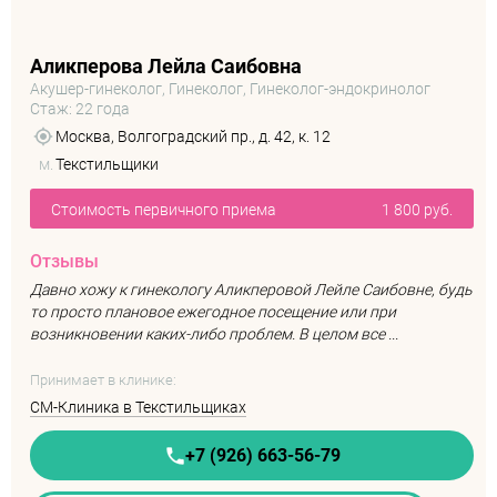
Аликперова Лейла Саибовна
Акушер-гинеколог, Гинеколог, Гинеколог-эндокринолог
Стаж: 22 года
Москва, Волгоградский пр., д. 42, к. 12
м.
Текстильщики
Стоимость первичного приема
1 800 руб.
Отзывы
Давно хожу к гинекологу Аликперовой Лейле Саибовне, будь
то просто плановое ежегодное посещение или при
возникновении каких-либо проблем. В целом все ...
Принимает в клинике:
СМ-Клиника в Текстильщиках
+7 (926) 663-56-79