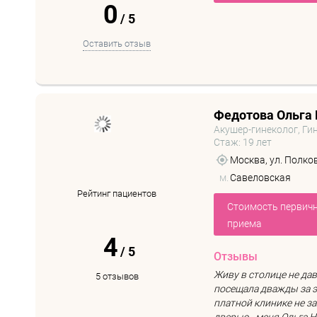
0
/
5
Оставить отзыв
Федотова Ольга
Акушер-гинеколог, Ги
Стаж: 19 лет
Москва, ул. Полкова
м.
Савеловская
Рейтинг пациентов
Стоимость первич
приема
4
/
5
Отзывы
Живу в столице не да
5 отзывов
посещала дважды за э
платной клинике не з