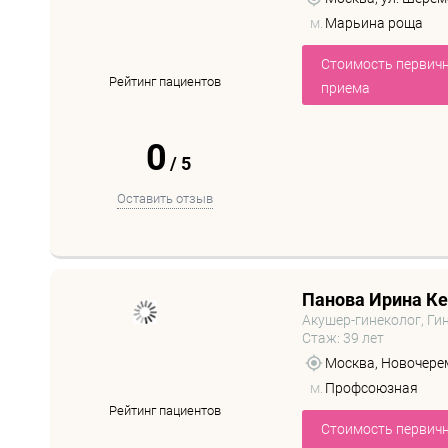
м.
Марьина роща
Стоимость первич
Рейтинг пациентов
приема
0
/
5
Оставить отзыв
Панова Ирина К
Акушер-гинеколог, Ги
Стаж: 39 лет
Москва, Новочерему
м.
Профсоюзная
Рейтинг пациентов
Стоимость первич