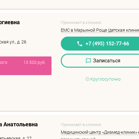
ргиевна
Принимает в клинике:
EMC в Марьиной Роще (детская клини
ая ул., д. 26
+7 (495) 152-77-66
Записаться
ного
13 500 руб.
Круглосуточно
а Анатольевна
Принимает в клинике:
Медицинский центр «Диамед-клиник» 
тьевская, д. 27