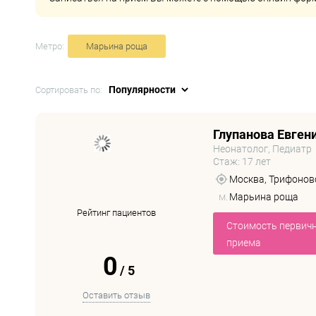
Метро:
Марьина роща
Сортировать по:
Глупанова Евген
Неонатолог, Педиатр
Стаж: 17 лет
Москва, Трифоновск
м.
Марьина роща
Рейтинг пациентов
Стоимость первич
приема
0
/
5
Оставить отзыв