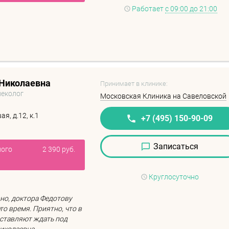
Работает
с 09:00 до 21:00
 Николаевна
Принимает в клинике:
неколог
Московская Клиника на Савеловской
я, д.12, к.1
+7 (495) 150-90-09
Записаться
ного
2 390 руб.
Круглосуточно
вно, доктора Федотову
то время. Приятно, что в
аставляют ждать под