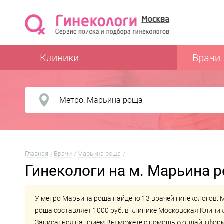
Клиники
Врачи
Главная
Врачи
Марьина роща
Гинекологи на м. Марьина 
У метро Марьина роща найдено 13 врачей гинекологов.
роща составляет 1000 руб. в клинике
Московская Клини
Записаться на приём Вы можете с помощью онлайн форм