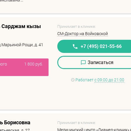
колаевна ...
ь Сарджам кызы
Принимает в клинике:
СМ-Доктор на Войковской
д Марьиной Рощи, д. 41
+7 (495) 021-55-66
Записаться
ного
1 800 руб.
Работает
с 09:00 до 21:00
ь Борисовна
Принимает в клинике:
Медицинский центр «Диамед-клиник» 
тьевская, д. 27