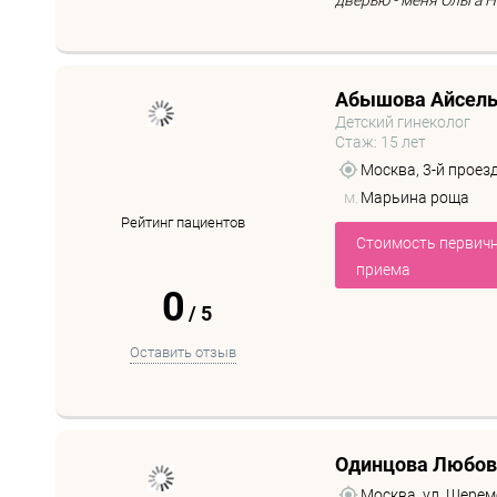
дверью - меня Ольга Ни
Абышова Айсел
Детский гинеколог
Стаж: 15 лет
Москва, 3-й проез
м.
Марьина роща
Рейтинг пациентов
Стоимость первич
приема
0
/
5
Оставить отзыв
Одинцова Любов
Москва, ул. Шереме