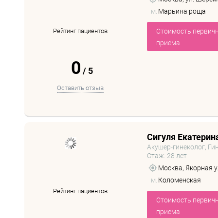
м.
Марьина роща
Рейтинг пациентов
Стоимость первич
приема
0
/
5
Оставить отзыв
Сигуля Екатерин
Акушер-гинеколог, Ги
Стаж: 28 лет
Москва, Якорная ул.,
м.
Коломенская
Рейтинг пациентов
Стоимость первич
приема