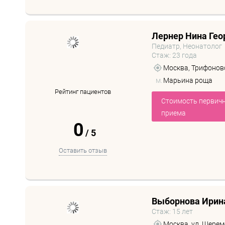
Лернер Нина Гео
Педиатр, Неонатолог
Стаж: 23 года
Москва, Трифоновск
м.
Марьина роща
Рейтинг пациентов
Стоимость первич
приема
0
/
5
Оставить отзыв
Выборнова Ирин
Стаж: 15 лет
Москва, ул. Шереме