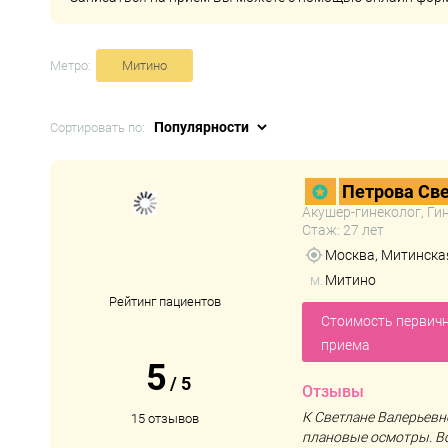
Метро:
Митино
Сортировать по:
Петрова Св
Акушер-гинеколог, Ги
Стаж: 27 лет
Москва, Митинская у
м.
Митино
Рейтинг пациентов
Стоимость первич
приема
5
/
5
Отзывы
К Светлане Валерьевне
15 отзывов
плановые осмотры. Вс