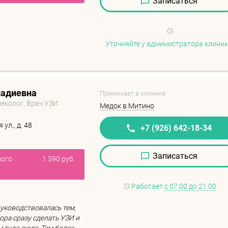
Записаться
Уточняйте у администратора клини
надиевна
Принимает в клинике:
неколог, Врач УЗИ
Медок в Митино
ул., д. 48
+7 (926) 642-18-34
Записаться
ного
1 590 руб.
Работает
с 07:00 до 21:00
уководствовалась тем,
тора сразу сделать УЗИ и