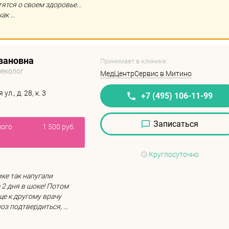
ятся о своем здоровье...
к ...
вановна
Принимает в клинике:
неколог
МедЦентрСервис в Митино
л., д. 28, к. 3
+7 (495) 106-11-99
Записаться
ного
1 500 руб.
Круглосуточно
ке так напугали
 2 дня в шоке! Потом
ще к другому врачу
оз подтвердиться, ...