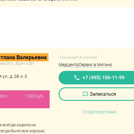
етлана Валерьевна
Принимает в клинике:
неколог, Врач УЗИ
МедЦентрСервис в Митино
л., д. 28, к. 3
+7 (495) 106-11-99
Записаться
ного
1 500 руб.
Круглосуточно
 всегда ходила на
егда было все хорошо,