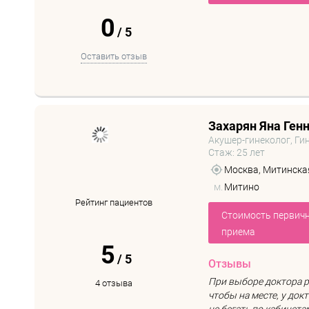
0
/
5
Оставить отзыв
Захарян Яна Ген
Акушер-гинеколог, Ги
Стаж: 25 лет
Москва, Митинская 
м.
Митино
Рейтинг пациентов
Стоимость первич
приема
5
/
5
Отзывы
При выборе доктора р
4 отзыва
чтобы на месте, у док