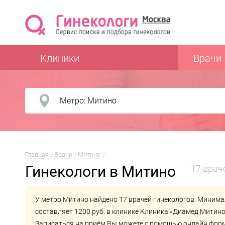
Клиники
Врачи
Главная
Врачи
Митино
Гинекологи в Митино
17 врач
У метро Митино найдено 17 врачей гинекологов. Минима
составляет 1200 руб. в клинике
Клиника «Диамед Митино
Записаться на приём Вы можете с помощью онлайн форм