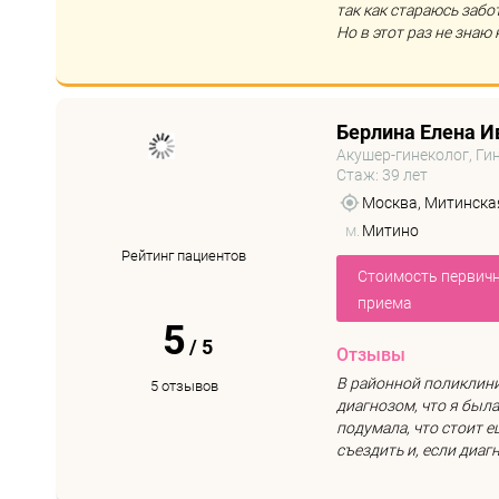
так как стараюсь забот
Но в этот раз не знаю ка
Берлина Елена И
Акушер-гинеколог, Ги
Стаж: 39 лет
Москва, Митинская у
м.
Митино
Рейтинг пациентов
Стоимость первич
приема
5
/
5
Отзывы
В районной поликлини
5 отзывов
диагнозом, что я была
подумала, что стоит е
съездить и, если диагн