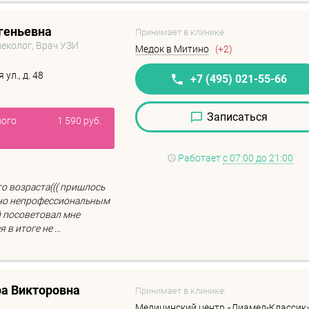
геньевна
Принимает в клинике:
неколог, Врач УЗИ
Медок в Митино
(+2)
ул., д. 48
+7 (495) 021-55-66
Записаться
ного
1 590 руб.
Работает
с 07:00 до 21:00
о возраста((( пришлось
ьно непрофессиональным
 посоветовал мне
в итоге не ...
а Викторовна
Принимает в клинике:
Медицинский центр «Диамед-Классик»