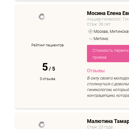
Мосина Елена Ев
Акушер-гинеколог, Ги
Стаж: 36 лет
Москва, Митинская 
м.
Митино
Рейтинг пациентов
Стоимость первич
приема
5
/
5
Отзывы
В силу своего молодог
3 отзыва
столкнуться с довол
гинекологом, который
контрацепцию, которая 
Малютина Тамар
Стаж: 23 года