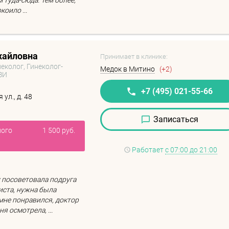
м туда-сюда. Тем более,
оило ...
хайловна
Принимает в клинике:
еколог, Гинеколог-
Медок в Митино
(+2)
ЗИ
+7 (495) 021-55-66
ул., д. 48
Записаться
ного
1 500 руб.
Работает
с 07:00 до 21:00
 посоветовала подруга
иста, нужна была
мне понравился, доктор
я осмотрела, ...