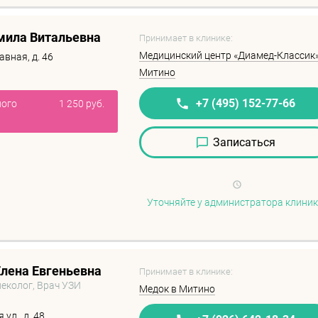
ила Витальевна
Принимает в клинике:
Медицинский центр «Диамед-Классик»
авная, д. 46
Митино
+7 (495) 152-77-66
ного
1 250 руб.
Записаться
Уточняйте у администратора клини
лена Евгеньевна
Принимает в клинике:
неколог, Врач УЗИ
Медок в Митино
ул., д. 48