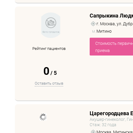
Сапрыкина Людм
г. Москва, ул. Дубр
м.
Митино
Стоимость первич
Рейтинг пациентов
приема
0
/
5
Оставить отзыв
Царегородцева Е
Акушер-гинеколог, Ги
Стаж: 32 года
Москва, Митинская 