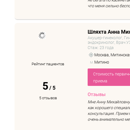
не бегать по кабинета
что меня сильно беспок
Шляхта Анна Ми
Акушер-гинеколог, Гин
эндокринолог, Врач У
Стаж: 23 года
Москва, Митинская 
м.
Митино
Рейтинг пациентов
Стоимость первич
приема
5
/
5
Отзывы
5 отзывов
Мне Анну Михайловну
как хорошего специал
консультация. Прием 
очень внимательно мен