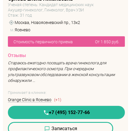
Ученая степень: Кандидат медицинских наук
Акушер-гинеколог, Гинеколог, Врач УЗИ
Стаж: 31 год
Москва, Новоясеневский пр., 13к2
м.
Ясенево
Стоимость первичного приема
От 1 850 руб.
Отзывы
Стараюсь ежегодно посещать врача гинеколога для
профилактического осмотра. При очередном
ультразвуковом обследовании в женской консультации
обнаружили ...
Принимает в клинике:
Orange Clinic в Ясенево
(+1)
+7 (495) 152-77-66
Записаться