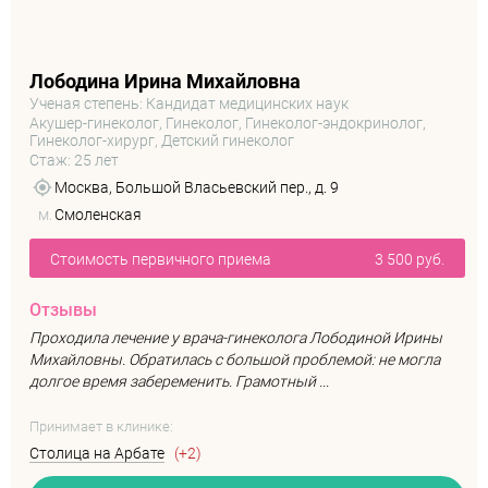
Лободина Ирина Михайловна
Ученая степень: Кандидат медицинских наук
Акушер-гинеколог, Гинеколог, Гинеколог-эндокринолог,
Гинеколог-хирург, Детский гинеколог
Стаж: 25 лет
Москва, Большой Власьевский пер., д. 9
м.
Смоленская
Стоимость первичного приема
3 500 руб.
Отзывы
Проходила лечение у врача-гинеколога Лободиной Ирины
Михайловны. Обратилась с большой проблемой: не могла
долгое время забеременить. Грамотный ...
Принимает в клинике:
Столица на Арбате
(+2)