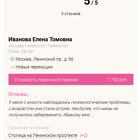
5
/
5
5 отзывов
Иванова Елена Томовна
Акушер-гинеколог, Гинеколог
Стаж: 28 лет
Москва, Ленинский пр., д. 90
м.
Новые черемушки
Стоимость первичного приема
1 750 руб.
Отзывы
У меня с юности наблюдались гинекологические проблемы,
с возрастом они стали острее, тем более, что никак не
получилось забеременеть. Иванову мне ...
Принимает в клинике:
Столица на Ленинском проспекте
(+2)