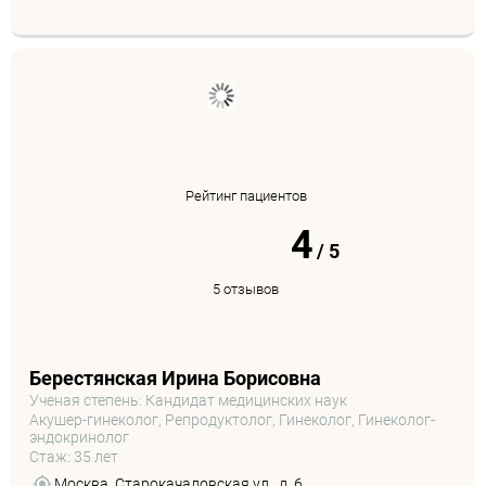
Рейтинг пациентов
4
/
5
5 отзывов
Берестянская Ирина Борисовна
Ученая степень: Кандидат медицинских наук
Акушер-гинеколог, Репродуктолог, Гинеколог, Гинеколог-
эндокринолог
Стаж: 35 лет
Москва, Старокачаловская ул., д. 6