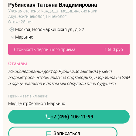
Рубинская Татьяна Владимировна
Ученая степень: Кандидат медицинских наук
Акушер-гинеколог, Гинеколог
Стаж: 28 лет
Москва, Новомарьинская ул., д. 32
м.
Марьино
Стоимость первичного приема
1 500 руб.
Отзывы
На обследовании доктор Рубинская выявила у меня
эндометриоз. Чтобы диагноз подтвердить, направила на УЗИ
и сдачу анализов и потом мы обсудили план будущего ...
Принимает в клинике:
МедЦентрСервис в Марьино
+7 (495) 106-11-99
Записаться