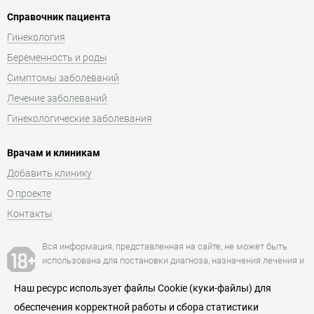
Справочник пациента
Гинекология
Беременность и роды
Симптомы заболеваний
Лечение заболеваний
Гинекологические заболевания
Врачам и клиникам
Добавить клинику
О проекте
Контакты
Вся информация, представленная на сайте, не может быть
использована для постановки диагноза, назначения лечения и
не заменяет прием и консультацию врача.
Наш ресурс использует файлы Cookie (куки-файлы) для
обеспечения корректной работы и сбора статистики
Есть противопоказания. Посоветуйтесь с врачом.