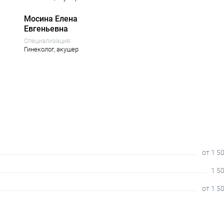
Мосина Елена
Евгеньевна
Специализация:
Гинеколог,
акушер
от 1 5
1 50
от 1 5