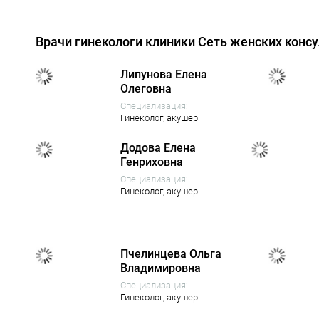
Врачи гинекологи клиники Сеть женских конс
Липунова Елена
Олеговна
Специализация:
Гинеколог,
акушер
Додова Елена
Генриховна
Специализация:
Гинеколог,
акушер
Пчелинцева Ольга
Владимировна
Специализация:
Гинеколог,
акушер