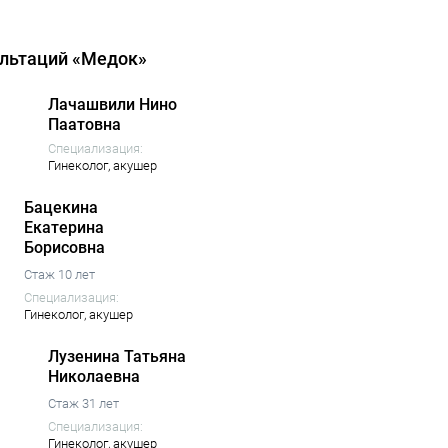
ультаций «Медок»
Лачашвили Нино
Паатовна
Специализация:
Гинеколог,
акушер
Бацекина
Екатерина
Борисовна
Стаж 10 лет
Специализация:
Гинеколог,
акушер
Лузенина Татьяна
Николаевна
Стаж 31 лет
Специализация:
Гинеколог,
акушер