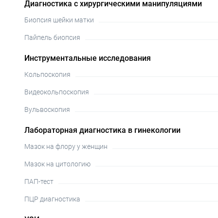
Диагностика с хирургическими манипуляциями
Биопсия шейки матки
Пайпель биопсия
Инструментальные исследования
Кольпоскопия
Видеокольпоскопия
Вульвоскопия
Лабораторная диагностика в гинекологии
Мазок на флору у женщин
Мазок на цитологию
ПАП-тест
ПЦР диагностика