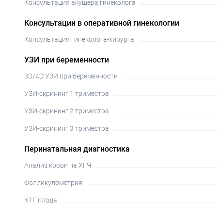
Консультация акушера гинеколога
Консультации в оперативной гинекологии
Консультация гинеколога-хирурга
УЗИ при беременности
3D/4D УЗИ при беременности
УЗИ-скрининг 1 триместра
УЗИ-скрининг 2 триместра
УЗИ-скрининг 3 триместра
Перинатальная диагностика
Анализ крови на ХГЧ
Фолликулометрия
КТГ плода