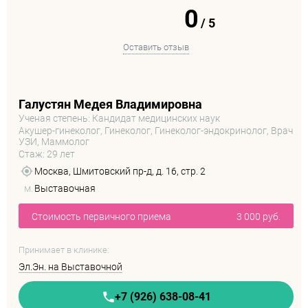
0
/
5
Оставить отзыв
Галустян Медея Владимировна
Ученая степень: Кандидат медицинских наук
Акушер-гинеколог, Гинеколог, Гинеколог-эндокринолог, Врач
УЗИ, Маммолог
Стаж: 29 лет
Москва, Шмитовский пр-д, д. 16, стр. 2
м.
Выставочная
Стоимость первичного приема
3 000 руб.
Принимает в клинике:
Эл.Эн. на Выставочной
+7 (926) 638-08-41