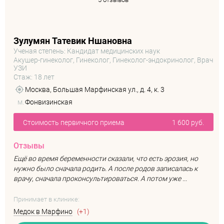
Зулумян Татевик Ншановна
Ученая степень: Кандидат медицинских наук
Акушер-гинеколог, Гинеколог, Гинеколог-эндокринолог, Врач
УЗИ
Стаж: 18 лет
Москва, Большая Марфинская ул., д. 4, к. 3
м.
Фонвизинская
Стоимость первичного приема
1 600 руб.
Отзывы
Ещё во время беременности сказали, что есть эрозия, но
нужно было сначала родить. А после родов записалась к
врачу, сначала проконсультироваться. А потом уже ...
Принимает в клинике:
Медок в Марфино
(+1)