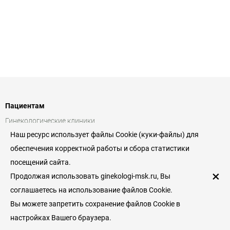
Пациентам
Гинекологические клиники
Наш ресурс использует файлы Cookie (куки-файлы) для
Врачи гинекологи
обеспечения корректной работы и сбора статистики
Услуги и цены
посещений сайта.
×
Справочник пациента
Продолжая использовать ginekologi-msk.ru, Вы
соглашаетесь на использование файлов Cookie.
Гинекология
Вы можете запретить сохранение файлов Cookie в
Беременность и роды
настройках Вашего браузера.
Симптомы заболеваний