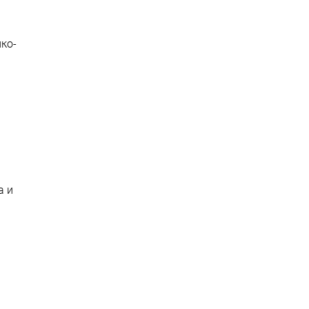
ко-
а и