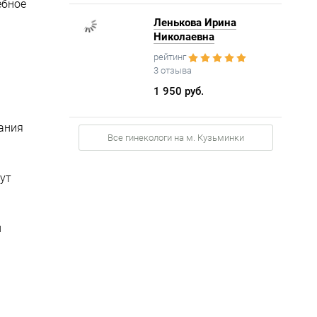
ебное
Ленькова Ирина
Николаевна
рейтинг
3 отзыва
1 950 руб.
ания
Все гинекологи на м. Кузьминки
ут
й