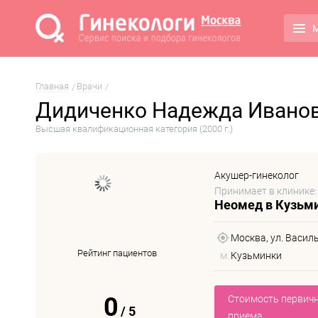
М
Главная
Врачи
Дидиченко Надежда Ивано
Высшая квалификационная категория (2000 г.)
Акушер-гинеколог
Принимает в клинике:
Неомед в Кузьм
Москва, ул. Василь
Рейтинг пациентов
м.
Кузьминки
0
Стоимость первич
/
5
приема