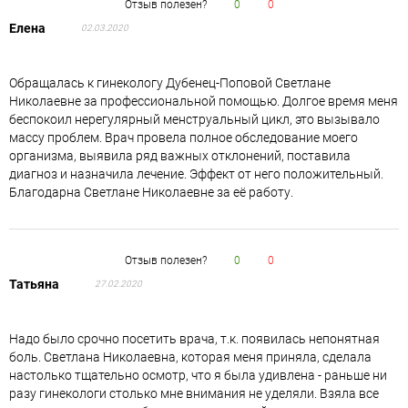
Отзыв полезен?
0
0
Елена
02.03.2020
Обращалась к гинекологу Дубенец-Поповой Светлане
Николаевне за профессиональной помощью. Долгое время меня
беспокоил нерегулярный менструальный цикл, это вызывало
массу проблем. Врач провела полное обследование моего
организма, выявила ряд важных отклонений, поставила
диагноз и назначила лечение. Эффект от него положительный.
Благодарна Светлане Николаевне за её работу.
Отзыв полезен?
0
0
Татьяна
27.02.2020
Надо было срочно посетить врача, т.к. появилась непонятная
боль. Светлана Николаевна, которая меня приняла, сделала
настолько тщательно осмотр, что я была удивлена - раньше ни
разу гинекологи столько мне внимания не уделяли. Взяла все