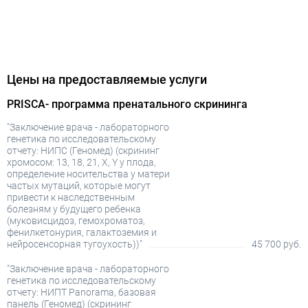
Цены на предоставляемые услуги
PRISCA- программа пренатального скрининга
"Заключение врача - лабораторного
генетика по исследовательскому
отчету: НИПС (Геномед) (скрининг
хромосом: 13, 18, 21, X, Y у плода,
определение носительства у матери
частых мутаций, которые могут
привести к наследственным
болезням у будущего ребенка
(муковисцидоз, гемохроматоз,
фенилкетонурия, галактоземия и
нейросенсорная тугоухость))"
45 700 руб.
"Заключение врача - лабораторного
генетика по исследовательскому
отчету: НИПТ Panorama, базовая
панель (Геномед) (скрининг