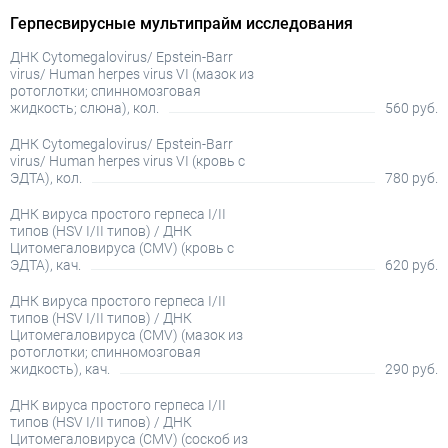
Герпесвирусные мультипрайм исследования
ДНК Cytomegalovirus/ Epstein-Barr
virus/ Human herpes virus VI (мазок из
ротоглотки; спинномозговая
жидкость; слюна), кол.
560 руб.
ДНК Cytomegalovirus/ Epstein-Barr
virus/ Human herpes virus VI (кровь с
ЭДТА), кол.
780 руб.
ДНК вируса простого герпеса I/II
типов (HSV I/II типов) / ДНК
Цитомегаловируса (CMV) (кровь с
ЭДТА), кач.
620 руб.
ДНК вируса простого герпеса I/II
типов (HSV I/II типов) / ДНК
Цитомегаловируса (CMV) (мазок из
ротоглотки; спинномозговая
жидкость), кач.
290 руб.
ДНК вируса простого герпеса I/II
типов (HSV I/II типов) / ДНК
Цитомегаловируса (CMV) (соскоб из