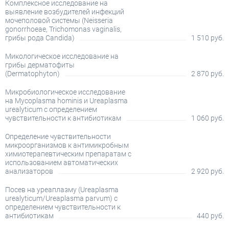
Комплексное исследование на
выявление возбудителей инфекций
мочеполовой системы (Neisseria
gonorrhoeae, Trichomonas vaginalis,
грибы рода Candida)
1 510 руб.
Микологическое исследование на
грибы дерматофиты
(Dermatophyton)
2 870 руб.
Микробиологическое исследование
на Mycoplasma hominis и Ureaplasma
urealyticum с определением
чувствительности к антибиотикам
1 060 руб.
Определение чувствительности
микроорганизмов к антимикробным
химиотерапевтическим препаратам с
использованием автоматических
анализаторов
2 920 руб.
Посев на уреаплазму (Ureaplasma
urealyticum/Ureaplasma parvum) с
определением чувствительности к
антибиотикам
440 руб.