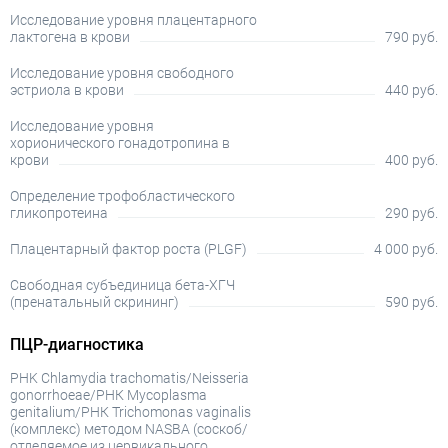
Исследование уровня плацентарного
лактогена в крови
790 руб.
Исследование уровня свободного
эстриола в крови
440 руб.
Исследование уровня
хорионического гонадотропина в
крови
400 руб.
Определение трофобластического
гликопротеина
290 руб.
Плацентарный фактор роста (PLGF)
4 000 руб.
Свободная субъединица бета-ХГЧ
(пренатальный скрининг)
590 руб.
ПЦР-диагностика
PHK Chlamydia trachomatis/Neisseria
gonorrhoeae/РНК Mycoplasma
genitalium/РНК Trichomonas vaginalis
(комплекс) методом NASBA (соскоб/
отделяемое из цервикального