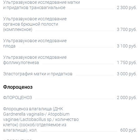
Ультразвуковое исследование матки
и придатков трансвагиальное
2 300 руб.
Ультразвуковое исследование
органов брюшной полости
(комплексное)
3 700 руб.
Ультразвуковое исследование
плода
3 100 руб.
Ультразвуковое исследование
фолликулогенеза
1 750 руб.
Эластография матки и придатков
3 000 руб.
Флороценоз
ФЛОРОЦЕНОЗ
2 000 руб.
Флороценоз влагалища (ДНК
Gardnerella vaginalis-/ Atopobium
vaginae/Lactobacillus sp./ количество
клеток) (соскоб/отделяемое из
влагалища), кол.
600 руб.