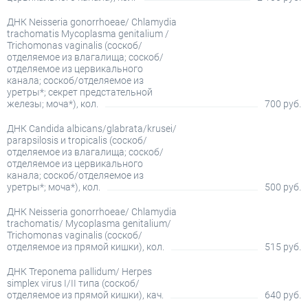
ДНК Neisseria gonorrhoeae/ Chlamydia
trachomatis Mycoplasma genitalium /
Trichomonas vaginalis (соскоб/
отделяемое из влагалища; соскоб/
отделяемое из цервикального
канала; соскоб/отделяемое из
уретры*; секрет предстательной
железы; моча*), кол.
700 руб.
ДНК Candida albicans/glabrata/krusei/
parapsilosis и tropicalis (соскоб/
отделяемое из влагалища; соскоб/
отделяемое из цервикального
канала; соскоб/отделяемое из
уретры*; моча*), кол.
500 руб.
ДНК Neisseria gonorrhoeae/ Chlamydia
trachomatis/ Mycoplasma genitalium/
Trichomonas vaginalis (соскоб/
отделяемое из прямой кишки), кол.
515 руб.
ДНК Treponema pallidum/ Herpes
simplex virus I/II типа (соскоб/
отделяемое из прямой кишки), кач.
640 руб.