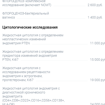
ФЛОРОЦЕНОЗ- комплексное
исследование (включает NCMT)
2 600 руб.
ФЛОРОЦЕНОЗ-бактериальный
вагиноз
1 400 руб.
Цитологические исследования
Жидкостная цитология с определением
неопластических изменений
эндометрия PTEN
11 000 ру
Жидкостная цитология с определением
предиктора изменений эндометрия
PTEN, Ki67
15 000 ру
Жидкостная цитология с
исследованием рецептивности
эндометрия к эстрогенам,
прогестеронам, Ki67
19 000 ру
Жидкостная цитология эндометрия c
диагностикой хронического
эндометрита
(CD4+,CD8+,CD23+,CD16+,CD56+,CD138+,
HLA-DR)
24 000 ру