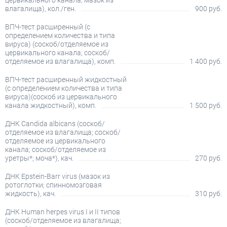
цервикального канала; мазок из
влагалища), кол./ген.
900 руб.
ВПЧ-тест расширенный (с
определением количества и типа
вируса) (соскоб/отделяемое из
цервикального канала; соскоб/
отделяемое из влагалища), комп.
1 400 руб.
ВПЧ-тест расширенный жидкостный
(с определением количества и типа
вируса)(соскоб из цервикального
канала жидкостный), комп.
1 500 руб.
ДНК Candida albicans (соскоб/
отделяемое из влагалища; соскоб/
отделяемое из цервикального
канала; соскоб/отделяемое из
уретры*; моча*), кач.
270 руб.
ДНК Epstein-Barr virus (мазок из
ротоглотки; спинномозговая
жидкость), кач.
310 руб.
ДНК Human herpes virus I и II типов
(соскоб/отделяемое из влагалища;