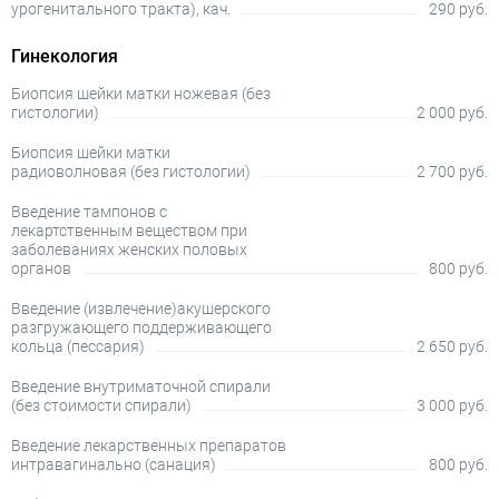
урогенитального тракта), кач.
290 руб.
Гинекология
Биопсия шейки матки ножевая (без
гистологии)
2 000 руб.
Биопсия шейки матки
радиоволновая (без гистологии)
2 700 руб.
Введение тампонов с
лекартственным веществом при
заболеваниях женских половых
органов
800 руб.
Введение (извлечение)акушерского
разгружающего поддерживающего
кольца (пессария)
2 650 руб.
Введение внутриматочной спирали
(без стоимости спирали)
3 000 руб.
Введение лекарственных препаратов
интравагинально (санация)
800 руб.