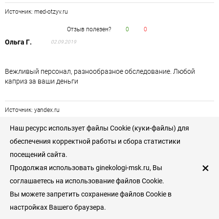
Источник: med-otzyv.ru
Отзыв полезен?
0
0
Ольга Г.
02.09.2019
Вежливый персонал, разнообразное обследование. Любой
каприз за ваши деньги
Источник: yandex.ru
Наш ресурс использует файлы Cookie (куки-файлы) для
Отзыв полезен?
0
0
Елена Юренко
обеспечения корректной работы и сбора статистики
23.08.2019
посещений сайта.
×
Продолжая использовать ginekologi-msk.ru, Вы
Я наблюдаюсь в лечебно-диагностическом центре с 9 недель
своей беременности. Сейчас уже пошла 34 неделя.
соглашаетесь на использование файлов Cookie.
Обслуживанием довольна на все 100%. Персонал просто
Вы можете запретить сохранение файлов Cookie в
замечательный! В программу ведения беременности входит
настройках Вашего браузера.
абсолютно всё! Все необходимые документы, обменная карта,
скрининги, УЗИ, допплер, стоматолог, и другие специалисты.