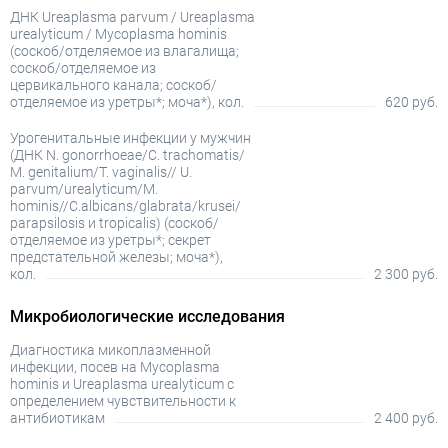
ДНК Ureaplasma parvum / Ureaplasma
urealyticum / Mycoplasma hominis
(соскоб/отделяемое из влагалища;
соскоб/отделяемое из
цервикального канала; соскоб/
отделяемое из уретры*; моча*), кол.
620 руб.
Урогенитальные инфекции у мужчин
(ДНК N. gonorrhoeae/C. trachomatis/
M. genitalium/T. vaginalis// U.
parvum/urealyticum/M.
hominis//C.albicans/glabrata/krusei/
parapsilosis и tropicalis) (соскоб/
отделяемое из уретры*; секрет
предстательной железы; моча*),
кол.
2 300 руб.
Микробиологические исследования
Диагностика микоплазменной
инфекции, посев на Mycoplasma
hominis и Ureaplasma urealyticum с
определением чувствительности к
антибиотикам
2 400 руб.