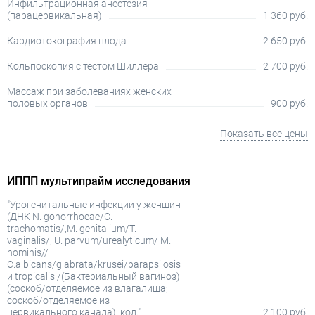
Инфильтрационная анестезия
(парацервикальная)
1 360 руб.
Кардиотокография плода
2 650 руб.
Кольпоскопия с тестом Шиллера
2 700 руб.
Массаж при заболеваниях женских
половых органов
900 руб.
Показать все цены
ИППП мультипрайм исследования
"Урогенитальные инфекции у женщин
(ДНК N. gonorrhoeae/C.
trachomatis/,M. genitalium/T.
vaginalis/, U. parvum/urealyticum/ M.
hominis//
C.albicans/glabrata/krusei/parapsilosis
и tropicalis /(Бактериальный вагиноз)
(соскоб/отделяемое из влагалища;
соскоб/отделяемое из
цервикального канала), кол."
2 100 руб.