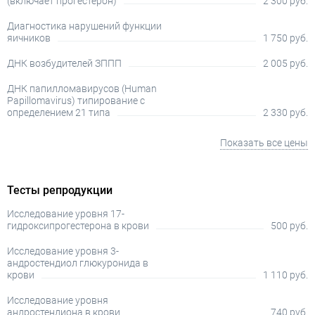
(включает прогестерон)
2 300 руб.
Диагностика нарушений функции
яичников
1 750 руб.
ДНК возбудителей ЗППП
2 005 руб.
ДНК папилломавирусов (Human
Papillomavirus) типирование с
определением 21 типа
2 330 руб.
Показать все цены
Тесты репродукции
Исследование уровня 17-
гидроксипрогестерона в крови
500 руб.
Исследование уровня 3-
андростендиол глюкуронида в
крови
1 110 руб.
Исследование уровня
андростендиона в крови
740 руб.