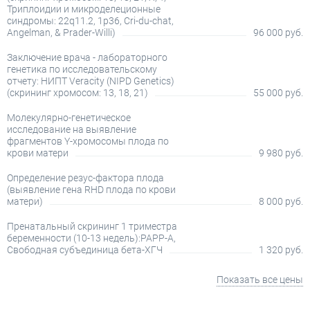
Триплоидии и микроделеционные
синдромы: 22q11.2, 1p36, Cri-du-chat,
Angelman, & Prader-Willi)
96 000 руб.
Заключение врача - лабораторного
генетика по исследовательскому
отчету: НИПТ Veracity (NIPD Genetics)
(скрининг хромосом: 13, 18, 21)
55 000 руб.
Молекулярно-генетическое
исследование на выявление
фрагментов Y-хромосомы плода по
крови матери
9 980 руб.
Определение резус-фактора плода
(выявление гена RHD плода по крови
матери)
8 000 руб.
Пренатальный скрининг 1 триместра
беременности (10-13 недель):PAPP-A,
Свободная субъединица бета-ХГЧ
1 320 руб.
Показать все цены