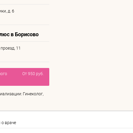
ки, д. 6
люс в Борисово
проезд, 11
ного
От 950 руб.
иализации: Гинеколог,
 о враче