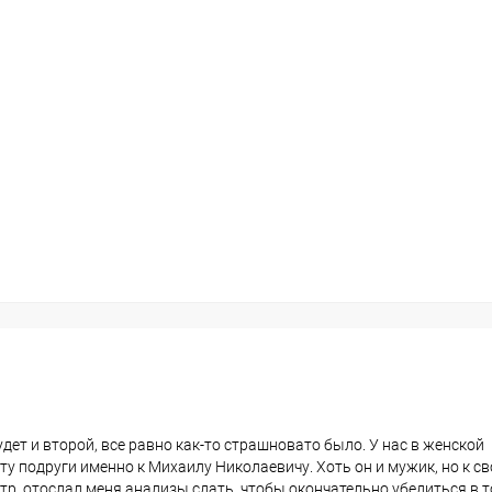
удет и второй, все равно как-то страшновато было. У нас в женской
ту подруги именно к Михаилу Николаевичу. Хоть он и мужик, но к с
р, отослал меня анализы сдать, чтобы окончательно убедиться в т