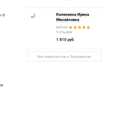
Коленкина Ирина
ы в
Михайловна
рейтинг
5 отзывов
1 810 руб.
Все гинекологи на м. Фрунзенская
ое