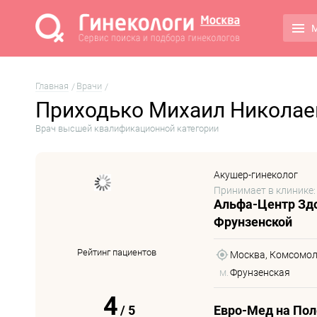
М
Главная
Врачи
Приходько Михаил Николае
Врач высшей квалификационной категории
Акушер-гинеколог
Принимает в клинике:
Альфа-Центр Зд
Фрунзенской
Рейтинг пациентов
Москва, Комсомольс
м.
Фрунзенская
4
/
5
Евро-Мед на По