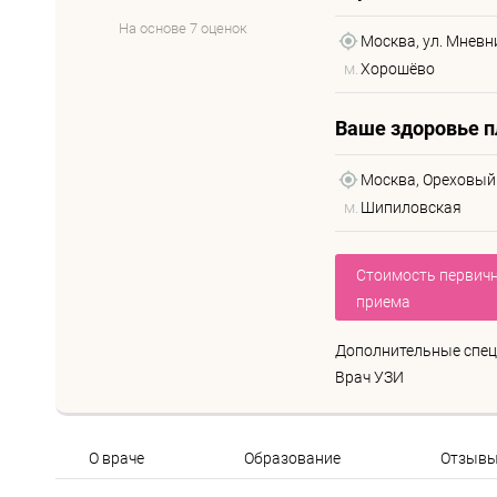
На основе 7 оценок
Москва, ул. Мневни
м.
Хорошёво
Ваше здоровье п
Москва, Ореховый 
м.
Шипиловская
Стоимость первич
приема
Дополнительные спец
Врач УЗИ
О враче
Образование
Отзывы