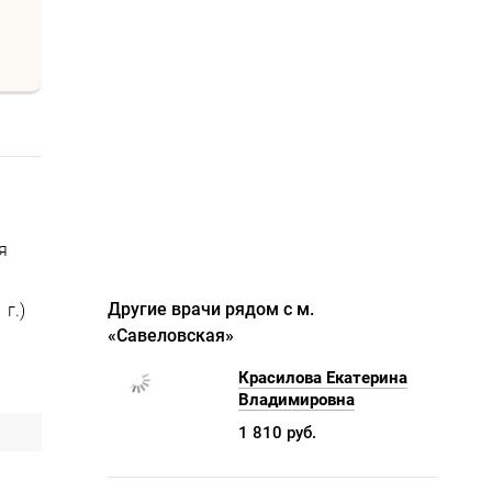
я
Другие врачи рядом с м.
г.)
«Савеловская»
Красилова Екатерина
Владимировна
1 810 руб.