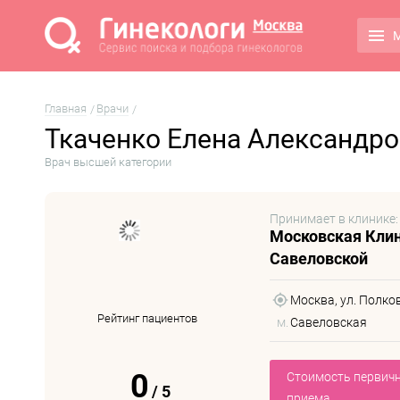
М
Главная
Врачи
Ткаченко Елена Александр
Врач высшей категории
Принимает в клинике:
Московская Клин
Савеловской
Москва, ул. Полкова
Рейтинг пациентов
м.
Савеловская
0
Стоимость первич
/
5
приема