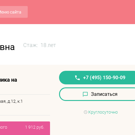
еню сайта
овна
Стаж: 18 лет
+7 (495) 150-90-09
ика на
Записаться
я, д.12, к.1
Круглосуточно
ного
1 912 руб.