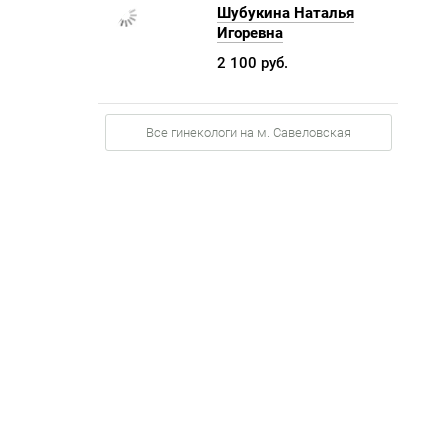
Шубукина Наталья
Игоревна
2 100 руб.
Все гинекологи на м. Савеловская