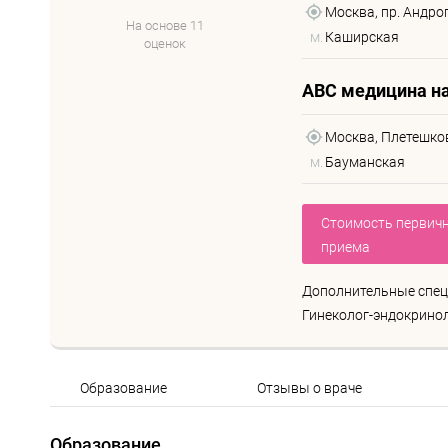
Москва, пр. Андропо
На основе 11
м.
Каширская
оценок
ABC медицина н
Москва, Плетешковс
м.
Бауманская
Стоимость первич
приема
Дополнительные спец
Гинеколог-эндокрино
Образование
Отзывы о враче
Образование