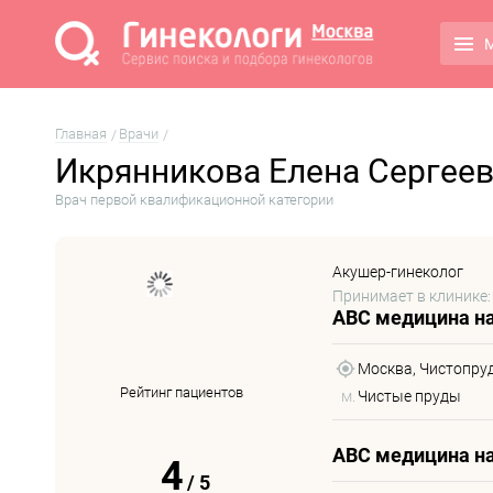
М
Главная
Врачи
Икрянникова Елена Сергее
Врач первой квалификационной категории
Акушер-гинеколог
Принимает в клинике:
ABC медицина на
Москва, Чистопрудны
Рейтинг пациентов
м.
Чистые пруды
ABC медицина н
4
/
5