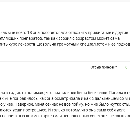
 как мне всего 18 она посоветовала отложить прижигание и другие
епляющих препаратов, так как эрозия с возрастом может сама
пить курс лекарств. Довольна грамотным специалистом и ее подход
Отзыв полезен?
0
аз в год, хотя понимаю, что правильнее было бы и чаще. Попала к н
ак мне понравилось, как она осматривала и как в дальнейшем со м
о у неё. Наверное, меня сейчас не всё пойму, но мне было жутко ст
учаются вещи пострашнее. И только потому, что она сама себя вела
х неприятных комментариев или непрошенных советов я не слышал