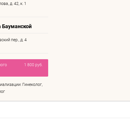
ва, д. 42, к. 1
а Бауманской
кий пер., д. 4
ного
1 800 руб.
иализации: Гинеколог,
лог