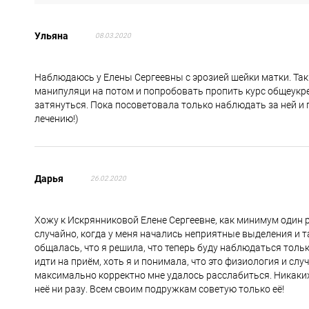
Ульяна
08.03.2020
Наблюдаюсь у Елены Сергеевны с эрозией шейки матки. Так
манипуляци на потом и попробовать пропить курс общеукр
затянуться. Пока посоветовала только наблюдать за ней и 
лечению!)
Дарья
26.02.2020
Хожу к Искрянниковой Елене Сергеевне, как минимум один р
случайно, когда у меня начались неприятные выделения и т
общалась, что я решила, что теперь буду наблюдаться тольк
идти на приём, хоть я и понимала, что это физиология и сл
максимально корректно мне удалось расслабиться. Никаки
неё ни разу. Всем своим подружкам советую только её!