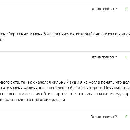
Отзыв полезен?
0
ене Сергеевне. У меня был поликистоз, который она помогла вылеч
ю.
Отзыв полезен?
0
вого акта, так как начался сильный зуд и я не могла понять что дел
и что у меня молочница, распросили была ли когда то. Назначили л
ла о важности лечения обоих партнеров и прописала мазь моему пар
чинах возникновения этой болезни
Отзыв полезен?
0