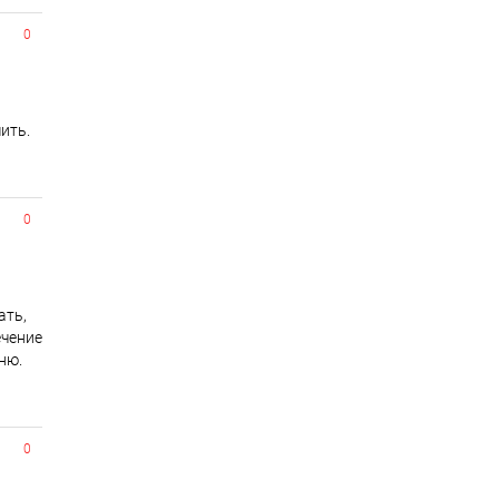
0
ить.
0
ать,
ечение
ню.
0