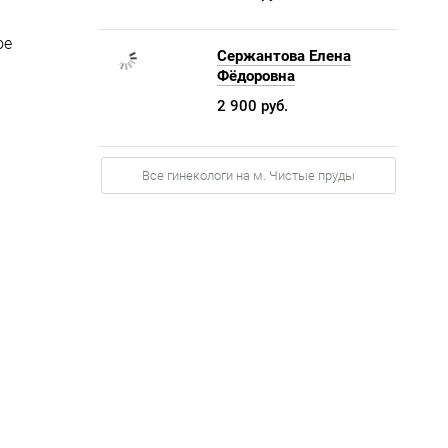
ое
Сержантова Елена
Фёдоровна
2 900 руб.
Все гинекологи на м. Чистые пруды