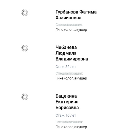
Гурбанова Фатима
Хазииновна
Специализация:
Гинеколог,
акушер
Чебанева
Людмила
Владимировна
Стаж 32 лет
Специализация:
Гинеколог,
акушер
Бацекина
Екатерина
Борисовна
Стаж 10 лет
Специализация:
Гинеколог,
акушер