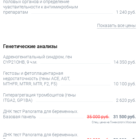
половых органов и определение
чувствительности к антимикробным
препаратам
1 240 руб.
Показать все цены
Генетические анализы
Адреногенитальный синдром, ген
CYP21OHB, 9 ч.м.
14 350 руб.
Гестозы и фетоплацентарная
недостаточность (гены ACE, AGT,
MTHFR, MTRR, MTR, F2, F5)
10 100 руб.
Гиперагрегация тромбоцитов (гены
ITGA2, GP1BA)
2 620 руб.
ДНК тест Panorama для беременных.
Базовая панель
35 000 руб.
31 500 руб.
Спец. цена на Гинекологи.Москва
ДНК тест Panorama для беременных.