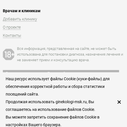
Врачам и клиникам
Добавить клинику
О проекте
Контакты
Вся информация, представленная на сайте, не может быть
использована для постановки диагноза, назначения лечения и
не заменяет прием и консультацию врача.
Есть противопоказания. Посоветуйтесь с врачом.
Наш ресурс использует файлы Cookie (куки-файлы) для
+7 (495) 021-55-66
обеспечения корректной работы и сбора статистики
Единая служба записи к гинекологам Москвы
посещений сайта.
Пользовательское соглашение
×
Продолжая использовать ginekologi-msk.ru, Вы
© 2026
соглашаетесь на использование файлов Cookie.
Гинекологи — служба поиска и записи к гинекологам
Москвы
Вы можете запретить сохранение файлов Cookie в
настройках Вашего браузера.