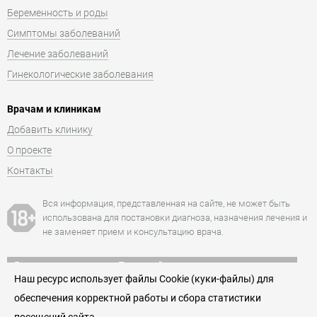
Беременность и роды
Симптомы заболеваний
Лечение заболеваний
Гинекологические заболевания
Врачам и клиникам
Добавить клинику
О проекте
Контакты
Вся информация, представленная на сайте, не может быть
использована для постановки диагноза, назначения лечения и
не заменяет прием и консультацию врача.
Есть противопоказания. Посоветуйтесь с врачом.
Наш ресурс использует файлы Cookie (куки-файлы) для
+7 (495) 152-77-66
обеспечения корректной работы и сбора статистики
Единая служба записи к гинекологам Москвы