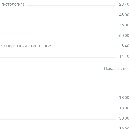
 гистология)
23 40
48 00
36 00
60 00
 исследования + гистология
8 40
14 40
Показать вс
18 00
18 00
30 00
36 00