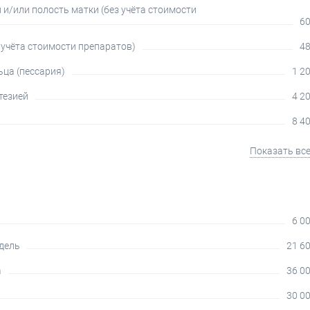
и/или полость матки (без учёта стоимости
60
 учёта стоимости препаратов)
48
ца (пессария)
1 20
тезией
4 20
8 40
Показать вс
6 00
едель
21 60
а
36 00
30 00