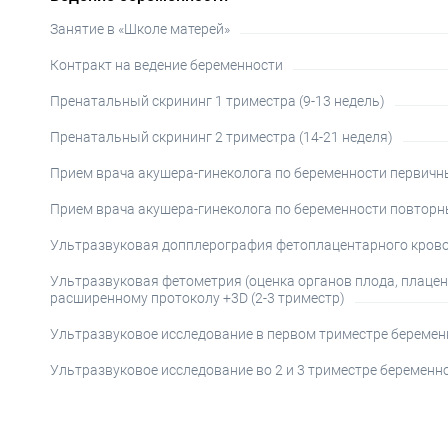
Занятие в «Школе матерей»
Контракт на ведение беременности
Пренатальный скрининг 1 триместра (9-13 недель)
Пренатальный скрининг 2 триместра (14-21 неделя)
Прием врача акушера-гинеколога по беременности первич
Прием врача акушера-гинеколога по беременности повтор
Ультразвуковая допплерография фетоплацентарного кров
Ультразвуковая фетометрия (оценка органов плода, плаце
расширенному протоколу +3D (2-3 триместр)
Ультразвуковое исследование в первом триместре беременн
Ультразвуковое исследование во 2 и 3 триместре беременн