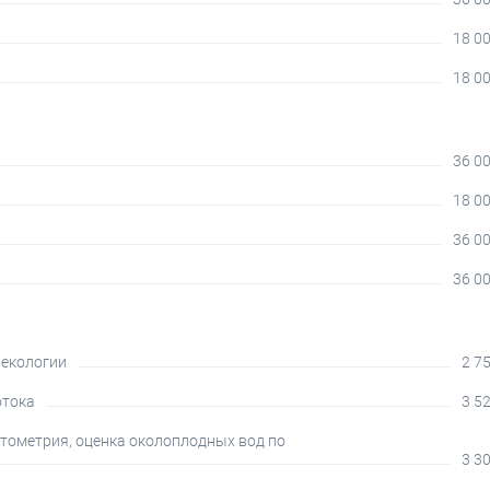
18 00
18 00
36 00
18 00
36 00
36 00
некологии
2 75
отока
3 52
нтометрия, оценка околоплодных вод по
3 30