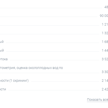
48
90 00
1 21
1 32
ный
1 68
ный
1 44
отока
3 52
нтометрия, оценка околоплодных вод по
3 30
ости (1 скрининг)
2 14
ости
2 42
Показать вс