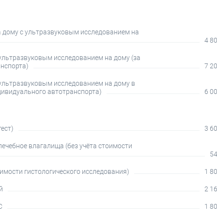
а дому с ультразвуковым исследованием на
4 80
 ультразвуковым исследованием на дому (за
анспорта)
7 20
 ультразвуковым исследованием на дому в
дивидуального автотранспорта)
6 00
ест)
3 60
ечебное влагалища (без учёта стоимости
54
оимости гистологического исследования)
1 80
й
2 16
С
1 80