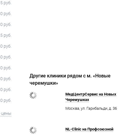
5 руб.
0 руб.
0 руб.
5 руб.
0 руб.
0 руб.
0 руб.
Другие клиники рядом с м. «Новые
0 руб.
черемушки»
0 руб.
МедЦентрСервис на Новых
Черемушках
0 руб.
Москва, ул. Гарибальди, д. 36
е цены
NL-Clinic на Профсоюзной