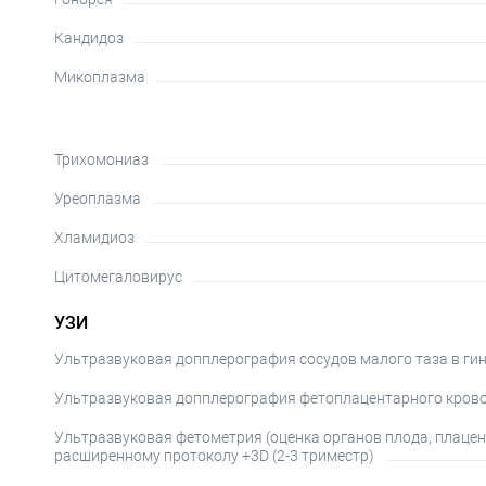
Кандидоз
Микоплазма
Трихомониаз
Уреоплазма
Хламидиоз
Цитомегаловирус
УЗИ
Ультразвуковая допплерография сосудов малого таза в ги
Ультразвуковая допплерография фетоплацентарного кров
Ультразвуковая фетометрия (оценка органов плода, плаце
расширенному протоколу +3D (2-3 триместр)