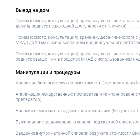
Выезд на дом
Прием (осмотр, консультация) врача-акушера-гинеколога н
дому (в радиусе пешеходной доступности от Клиники)
Прием (осмотр, консультация) врача-акушера-гинеколога с
МКАД до 20 км с использованием индивидуального автотр
Прием (осмотр, консультация) врача-акушера-гинеколога с
радиусе свыше 1 км в пределах МКАД с использованием ин
Манипуляции и процедуры
Анализ на биологическую совместимость (посткоэтальный т
Аппликация лекарственных препаратов и тампонирование л
препаратов)
Биопсия шейки матки под местной анестезией (без учёта ст
Бужирование цервикального канала под местной анестезие
Введение внутриматочной спирали без учета стоимости ВМ