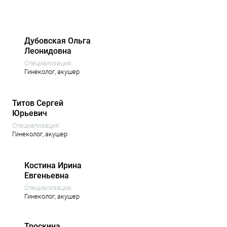
Дубовская Ольга
Леонидовна
Специализация:
Гинеколог,
акушер
Титов Сергей
Юрьевич
Специализация:
Гинеколог,
акушер
Костина Ирина
Евгеньевна
Специализация:
Гинеколог,
акушер
Троскина