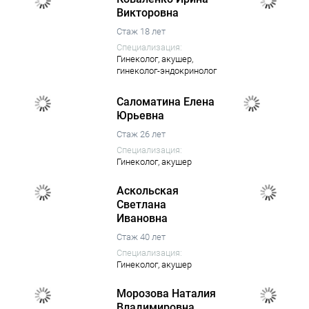
Викторовна
Стаж 18 лет
Специализация:
Гинеколог,
акушер,
гинеколог-эндокринолог
Саломатина Елена
Юрьевна
Стаж 26 лет
Специализация:
Гинеколог,
акушер
Аскольская
Светлана
Ивановна
Стаж 40 лет
Специализация:
Гинеколог,
акушер
Морозова Наталия
Владимировна