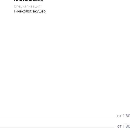
Специализация:
Гинеколог,
акушер
от 1 8
от 1 8