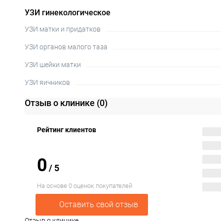
УЗИ гинекологическое
УЗИ матки и придатков
УЗИ органов малого таза
УЗИ шейки матки
УЗИ яичников
Отзыв о клинике
(0)
Рейтинг клиентов
0
/
5
На основе 0 оценок покупателей
Оставить свой отзыв
Отзыв о клинике