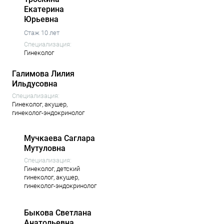
Екатерина
Юрьевна
Стаж 10 лет
Специализация:
Гинеколог
Галимова Лилия
Ильдусовна
Специализация:
Гинеколог,
акушер,
гинеколог-эндокринолог
Мучкаева Саглара
Мутуловна
Специализация:
Гинеколог,
детский
гинеколог,
акушер,
гинеколог-эндокринолог
Быкова Светлана
Анатольевна