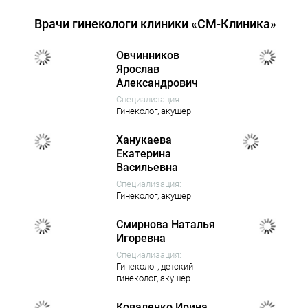
Врачи гинекологи клиники «СМ-Клиника»
Овчинников
Ярослав
Александрович
Специализация:
Гинеколог,
акушер
Ханукаева
Екатерина
Васильевна
Специализация:
Гинеколог,
акушер
Смирнова Наталья
Игоревна
Специализация:
Гинеколог,
детский
гинеколог,
акушер
Коваленко Ирина