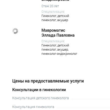
Стаж 20 лет
Специализация:
Гинеколог,
детский
гинеколог,
акушер
Мавроматис
Эллада Павловна
Специализация:
Гинеколог,
детский
гинеколог,
акушер,
гинеколог-эндокринолог
Цены на предоставляемые услуги
Консультации в гинекологии
Консультация детского гинеколога
Консультация гинеколога