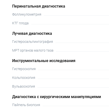
Перинатальная диагностика
Фолликулометрия
КТГ плода
Лучевая диагностика
Гистеросальпингография
МРТ органов малого таза
Инструментальные исследования
Гистероскопия
Кольпоскопия
Вульвоскопия
Диагностика с хирургическими манипуляциями
Пайпель биопсия