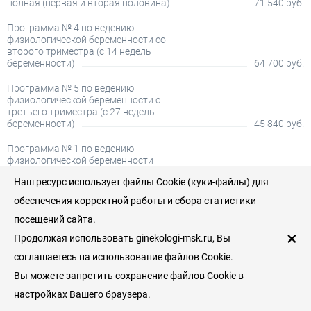
полная (первая и вторая половина)
71 540 руб.
Программа № 4 по ведению
физиологической беременности со
второго триместра (с 14 недель
беременности)
64 700 руб.
Программа № 5 по ведению
физиологической беременности с
третьего триместра (с 27 недель
беременности)
45 840 руб.
Программа № 1 по ведению
физиологической беременности
(первая половина до 20 недель)
33 740 руб.
Наш ресурс использует файлы Cookie (куки-файлы) для
Прочее
обеспечения корректной работы и сбора статистики
посещений сайта.
Гинекологический массаж
2 400 руб.
×
Продолжая использовать ginekologi-msk.ru, Вы
Подкожная инъекция 2,0 мл по
соглашаетесь на использование файлов Cookie.
фармакопунтурным точкам в
гинекологии (без стоимости
Вы можете запретить сохранение файлов Cookie в
препарата)
2 500 руб.
настройках Вашего браузера.
Подкожная инъекция 4,0 мл по