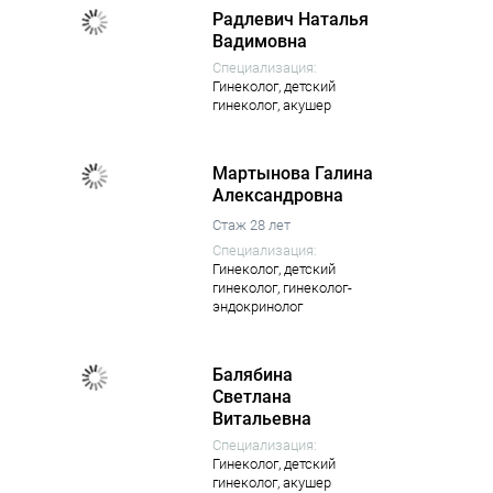
Радлевич Наталья
Вадимовна
Специализация:
Гинеколог,
детский
гинеколог,
акушер
Мартынова Галина
Александровна
Стаж 28 лет
Специализация:
Гинеколог,
детский
гинеколог,
гинеколог-
эндокринолог
Балябина
Светлана
Витальевна
Специализация:
Гинеколог,
детский
гинеколог,
акушер