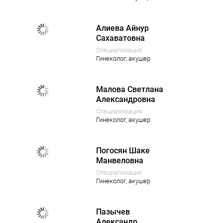
Алиева Айнур
Сахаватовна
Специализация:
Гинеколог,
акушер
Малова Светлана
Александровна
Специализация:
Гинеколог,
акушер
Погосян Шаке
Манвеловна
Специализация:
Гинеколог,
акушер
Пазычев
Александр