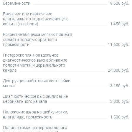
беременности
9 500 руб.
Введение или извлечение
влагалищного поддерживающего
кольца (пессария)
1 450 руб.
Вскрытие абсцесса мягких тканей в
области половых органов и
промежности
11 600 руб.
Гистероскопия + раздельное
диагностическое выскабливание
полости матки и цервикального
канала
24 000 руб.
Деструкция наботовых кист шейки
матки
3 150 руб.
Диагностическое выскабливание
цервикального канала
3 000 руб.
Наложение швов на шейку матки,
влагалище, промежность
1 500 руб.
Полипэктомия из цервикального