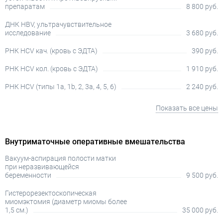
препаратам
8 800 руб.
ДНК HBV, ультрачувствительное
исследование
3 680 руб.
РНК HCV кач. (кровь с ЭДТА)
390 руб.
РНК HCV кол. (кровь с ЭДТА)
1 910 руб.
РНК HCV (типы 1а, 1b, 2, 3а, 4, 5, 6)
2 240 руб.
Показать все цены
Внутриматочные оперативные вмешательства
Вакуум-аспирация полости матки
при неразвивающейся
беременности
9 500 руб.
Гистерорезектоскопическая
миомэктомия (диаметр миомы более
1,5 см.)
35 000 руб.