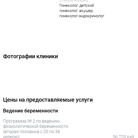
Специализация:
Гинеколог,
детский
гинеколог,
акушер,
гинеколог-эндокринолог
Фотографии клиники
Цены на предоставляемые услуги
Ведение беременности
Программа № 2 по ведению
физиологической беременности
(вторая половина с 20 по 36
неделю)
56 720 руб.