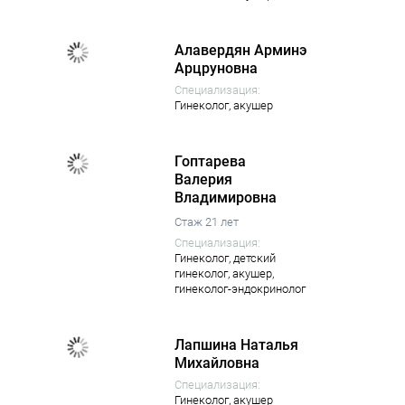
Алавердян Арминэ
Арцруновна
Специализация:
Гинеколог,
акушер
Гоптарева
Валерия
Владимировна
Стаж 21 лет
Специализация:
Гинеколог,
детский
гинеколог,
акушер,
гинеколог-эндокринолог
Лапшина Наталья
Михайловна
Специализация:
Гинеколог,
акушер