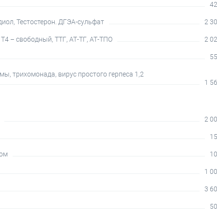
42
диол, Тестостерон. ДГЭА-сульфат
2 30
4 – свободный, ТТГ, АТ-ТГ, АТ-ТПО
2 02
55
ы, трихомонада, вирус простого герпеса 1,2
1 56
2 00
15
вом
10
1 00
3 60
50