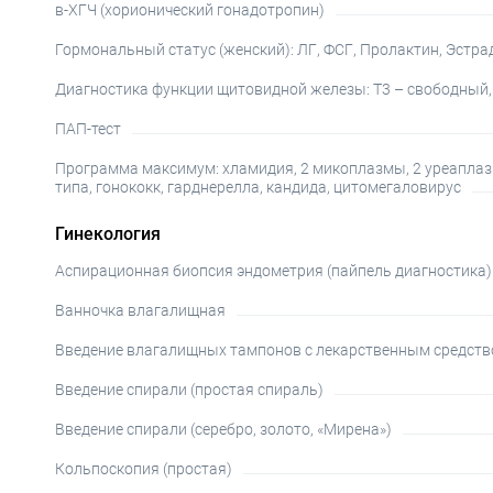
в-ХГЧ (хорионический гонадотропин)
Гормональный статус (женский): ЛГ, ФСГ, Пролактин, Эстра
Диагностика функции щитовидной железы: Т3 – свободный, Т
ПАП-тест
Программа максимум: хламидия, 2 микоплазмы, 2 уреаплазм
типа, гонококк, гарднерелла, кандида, цитомегаловирус
Гинекология
Аспирационная биопсия эндометрия (пайпель диагностика)
Ванночка влагалищная
Введение влагалищных тампонов с лекарственным средст
Введение спирали (простая спираль)
Введение спирали (серебро, золото, «Мирена»)
Кольпоскопия (простая)