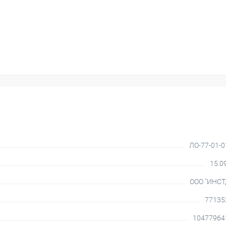
ЛО-77-01-
15.0
ООО "ИНСТ
77135
10477964