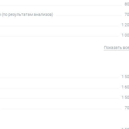
80
я (по результатам анализов)
70
1 20
1 00
Показать вс
1 50
1 60
1 50
70