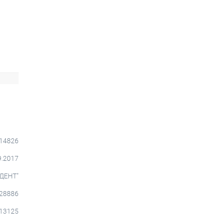
014826
9.2017
ДЕНТ"
28886
13125