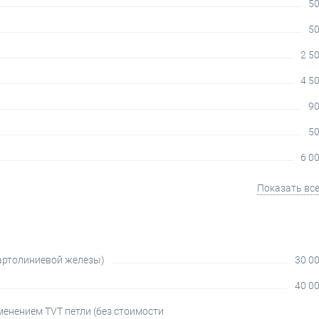
50
50
2 50
4 50
90
50
6 00
Показать вс
артолиниевой железы)
30 00
40 00
менением TVT петли (без стоимости