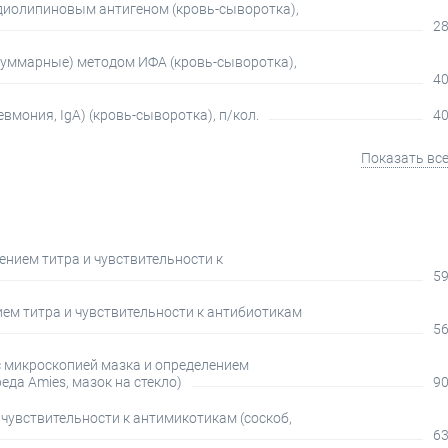
ардиолипиновым антигеном (кровь-сыворотка),
28
 суммарные) методом ИФА (кровь-сыворотка),
40
вмония, IgA) (кровь-сыворотка), п/кол.
40
Показать вс
ением титра и чувствительности к
59
ием титра и чувствительности к антибиотикам
56
с микроскопией мазка и определением
еда Amies, мазок на стекло)
90
чувствительности к антимикотикам (соскоб,
63