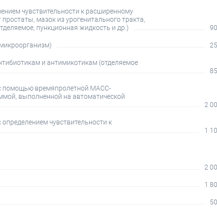
лением чувствительности к расширенному
т простаты, мазок из урогенитального тракта,
 отделяемое, пункционная жидкость и др.)
90
 микроорганизм)
25
антибиотикам и антимикотикам (отделяемое
85
 с помощью времяпролетной МАСС-
аммой, выполненной на автоматической
2 00
 определением чувствительности к
1 10
2 00
1 80
50