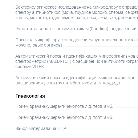
Бактериологическое исследование на микрофлору с опреде
спектру антибиотиков (моча, грудное молоко, сперма, секре
желчь, мокрота, отделяемое глаза, носа, зева, уха, раневое
Чувствительность к антимикотикам (Candida) (выделенный
Посев на микрофлору с определением чувствительности к 
мочеполовых органов)
Автоматический посев и идентификация микроорганизмов
спектрометрии (MALDI-TOF) с расширенной антибиотикогр
системе VITEK
Автоматический посев и идентификация микроорганизмов с
расширенному спектру антибиотиков, вт.ч. кандида
Гинекология
Прием врача-акушера-гинеколога л.д. перв. амб.
Прием врача-акушера-гинеколога л.д. повт. амб.
Забор материала на ПЦР