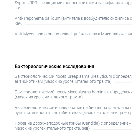
Syphilis RPR - реакция микропреципитации на сифилис с к
кач.
Anti-Treponema pallidum (антитела к возбудителю сифилиса
кач.
Anti-Mycoplasma pneumoniae IgA (антитела к Микоплазме пне
Бактериологические исследования
Бактериологический посев Ureaplasma urealyticum с определ
антибиотикам (мазок из урогенитального тракта)
Бактериологический посев Mycoplasma hominis с определен
(мазок из урогенитального тракта)
Бактериологическое исследование на биоценоз влагалища 
чувствительности к антибиотикам (мазок из влагалища — ср
Посев на дрожжеподобные грибы (Candida) с определением 
мазок из урогенитального тракта, зев)