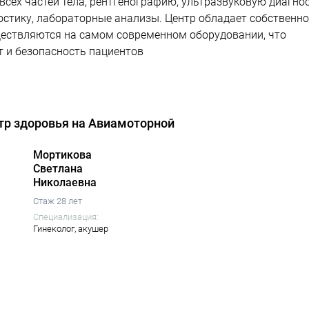
ех частей тела, рентгенографию, ультразвуковую диагно
остику, лабораторные анализы. Центр обладает собственн
ществляются на самом современном оборудовании, что
т и безопасность пациентов
тр здоровья на Авиамоторной
Мортикова
Светлана
Николаевна
Стаж 28 лет
Специализация:
Гинеколог,
акушер