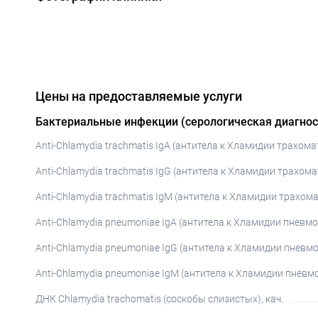
Цены на предоставляемые услуги
Бактериальные инфекции (серологическая диагнос
Anti-Chlamydia trachmatis IgA (антитела к Хламидии трахомат
Anti-Chlamydia trachmatis IgG (антитела к Хламидии трахомат
Anti-Chlamydia trachmatis IgM (антитела к Хламидии трахома
Anti-Chlamydia pneumoniae IgA (антитела к Хламидии пневмон
Anti-Chlamydia pneumoniae IgG (антитела к Хламидии пневмон
Anti-Chlamydia pneumoniae IgM (антитела к Хламидии пневмо
ДНК Chlamydia trachomatis (соскобы слизистых), кач.