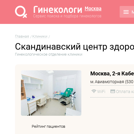
М
Главная
Клиники
Скандинавский центр здор
Гинекологическое отделение клиники
Москва, 2-я Кабел
м.
Авиамоторная (530
WiFi
Оплата к
Рейтинг пациентов