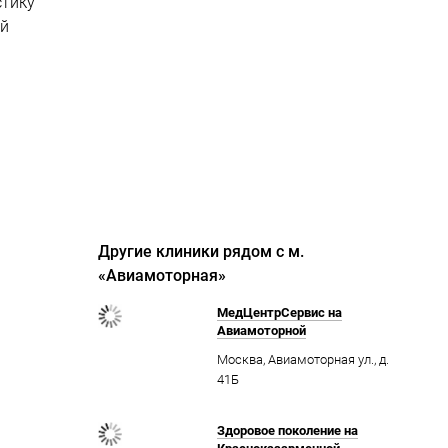
стику
ой
Другие клиники рядом с м.
«Авиамоторная»
МедЦентрСервис на
Авиамоторной
Москва, Авиамоторная ул., д.
41Б
Здоровое поколение на