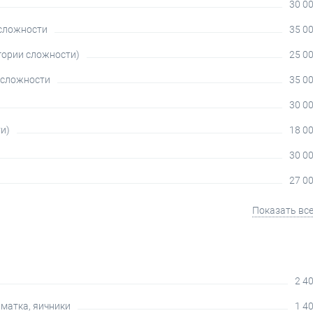
30 00
 сложности
35 00
гории сложности)
25 00
 сложности
35 00
30 00
и)
18 00
30 00
27 00
Показать вс
2 40
 матка, яичники
1 40