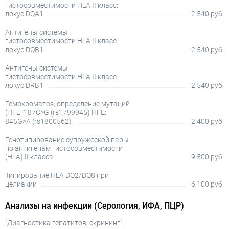
гистосовместимости HLA II класс:
локус DQA1
2 540 руб.
Антигены системы
гистосовместимости HLA II класс:
локус DQB1
2 540 руб.
Антигены системы
гистосовместимости HLA II класс:
локус DRB1
2 540 руб.
Гемохроматоз, определение мутаций
(HFE: 187C>G (rs1799945) HFE:
845G>A (rs1800562)
2 400 руб.
Генотипирование супружеской пары
по антигенам гистосовместимости
(HLA) II класса
9 500 руб.
Типирование HLA DQ2/DQ8 при
целиакии
6 100 руб.
Анализы на инфекции (Серология, ИФА, ПЦР)
"Диагностика гепатитов, скрининг":