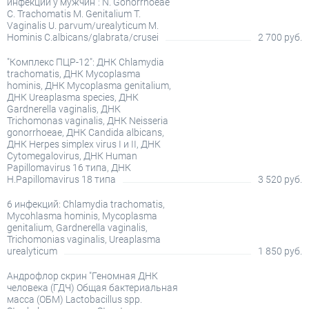
инфекций у мужчин": N. Gonorrhoeae
C. Trachomatis M. Genitalium T.
Vaginalis U. parvum/urealyticum M.
Hominis C.albicans/glabrata/crusei
2 700 руб.
"Комплекс ПЦР-12": ДНК Chlamydia
trachomatis, ДНК Mycoplasma
hominis, ДНК Mycoplasma genitalium,
ДНК Ureaplasma species, ДНК
Gardnerella vaginalis, ДНК
Trichomonas vaginalis, ДНК Neisseria
gonorrhoeae, ДНК Candida albicans,
ДНК Herpes simplex virus I и II, ДНК
Cytomegalovirus, ДНК Human
Papillomavirus 16 типа, ДНК
H.Papillomavirus 18 типа
3 520 руб.
6 инфекций: Chlamydia trachomatis,
Mycohlasma hominis, Mycoplasma
genitalium, Gardnerella vaginalis,
Trichomonias vaginalis, Ureaplasma
urealyticum
1 850 руб.
Андрофлор скрин "Геномная ДНК
человека (ГДЧ) Общая бактериальная
масса (ОБМ) Lactobacillus spp.