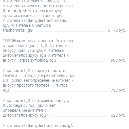
Антитела к цитомегаловирусу, IgG,
Антитела к вирусу простого герпеса I,
II типов, IgM, Антитела к вирусу
простого герпеса I, II типов, IgG,
Антитела к Chlamydia trachomatis,
IgA, Антитела к Chlamydia
trachomatis, IgG
6 170 руб.
TORCH-комплекс, скрининг: Антитела
к Toxoplasma gondii, IgG, Антитела к
вирусу краснухи, IgG, Антитела к
цитомегаловирусу, IgG, Антитела к
вирусу Herpes symplex-2, IgG
1 990 руб.
Авидность IgG к вирусу простого
герпеса I, II типов (Herpes simplex virus
I, II) (включает определение антител к
вирусу простого герпеса I, II типов,
IgG)
790 руб.
Авидность IgG к цитомегаловирусу
(Cytomegalovirus) (включает
определение антител к
цитомегаловирусу, IgG)
1 020 руб.
Антитела к Chlamydia trachomatis IgA,