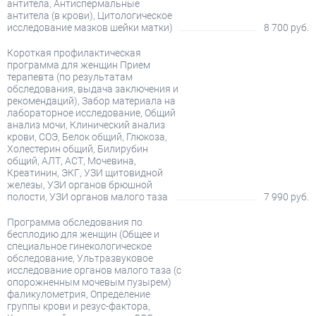
антитела, Антиспермальные
антитела (в крови), Цитологическое
исследование мазков шейки матки)
8 700 руб.
Короткая профилактическая
программа для женщин Прием
терапевта (по результатам
обследования, выдача заключения и
рекомендаций), Забор материала на
лабораторное исследование, Общий
анализ мочи, Клинический анализ
крови, СОЭ, Белок общий, Глюкоза,
Холестерин общий, Билирубин
общий, АЛТ, АСТ, Мочевина,
Креатинин, ЭКГ, УЗИ щитовидной
железы, УЗИ органов брюшной
полости, УЗИ органов малого таза
7 990 руб.
Программа обследования по
бесплодию для женщин (Общее и
специальное гинекологическое
обследование, Ультразвуковое
исследование органов малого таза (с
опорожненным мочевым пузырем)
фаликулометрия, Определение
группы крови и резус-фактора,