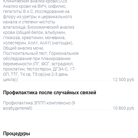
Клинический анализ крови,СОЭ
Анализ крови на ВИЧ, сифилис,
гепатиты В и С, Исследование на
флору из уретры и цервикального
канала и степени чистоты
влагалища, Биохимический анализ
крови (общий белок, альбумин,
глюкоза, креатинин, мочевина,
холестерин, АлАт, АсАт) (натощак),
Общий анализ мочи,
Посткоитальный тест, Гормональное
обследование при планировании
беременности (ЛГ, ФСГ, эстрадиол,
проклатин, тестостерон, ДГЭА-С, 17-
ОП, ТТГ, Т4 св, ТЗ св)(на 2-3 день
цикла))
12 500 руб.
Профилактика после случайных связей
Профилактика ЗППП комплексно (9
возбудителей)
10 800 руб.
Процедуры