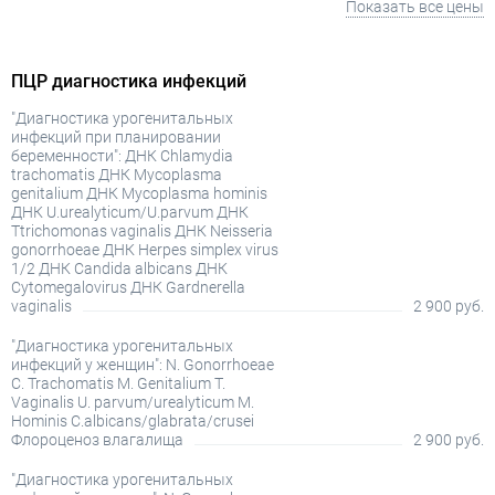
Показать все цены
ПЦР диагностика инфекций
"Диагностика урогенитальных
инфекций при планировании
беременности": ДНК Chlamydia
trachomatis ДНК Mycoplasma
genitalium ДНК Mycoplasma hominis
ДНК U.urealyticum/U.parvum ДНК
Ttrichomonas vaginalis ДНК Neisseria
gonorrhoeae ДНК Herpes simplex virus
1/2 ДНК Candida albicans ДНК
Cytomegalovirus ДНК Gardnerella
vaginalis
2 900 руб.
"Диагностика урогенитальных
инфекций у женщин": N. Gonorrhoeae
C. Trachomatis M. Genitalium T.
Vaginalis U. parvum/urealyticum M.
Hominis C.albicans/glabrata/crusei
Флороценоз влагалища
2 900 руб.
"Диагностика урогенитальных