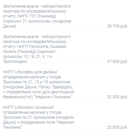
Заключение врача - лабораторного
генетика по исследовательскому
отчету: НИПС Т21 (Геномед)
(скрининг 21 хромосомы, синдрома
Дауна)
28 700 руб.
Заключение врача - лабораторного
генетика по исследовательскому
отчету: НИПТ Panorama, базовая
панель (Геномед) (скрининг
хромосом 13, 18, 21, X, Y и
Триплоидии)
37 800 руб.
НИПТ Lifecodexx для двойни
(определение наличия у плода
Трисомии по 21, 13 и 18 хромосоме
(синдромы Дауна, Патау, Эдвардса),
+ определение пола (для двуплодной
беременности)) "Медикал Геномикс"
32 500 руб.
НИПТ Lifecodexx основной
(определение наличия у плода
Трисомии по 21 хромосоме (синдром
Дауна) + определение пола "Медикал
Геномикс"
20 850 руб.