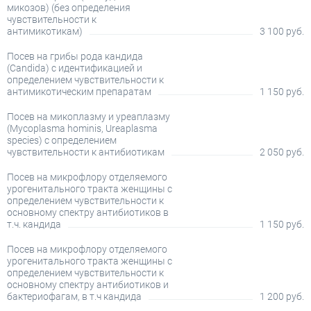
микозов) (без определения
чувствительности к
антимикотикам)
3 100 руб.
Посев на грибы рода кандида
(Candida) с идентификацией и
определением чувствительности к
антимикотическим препаратам
1 150 руб.
Посев на микоплазму и уреаплазму
(Mycoplasma hominis, Ureaplasma
species) с определением
чувствительности к антибиотикам
2 050 руб.
Посев на микрофлору отделяемого
урогенитального тракта женщины с
определением чувствительности к
основному спектру антибиотиков в
т.ч. кандида
1 150 руб.
Посев на микрофлору отделяемого
урогенитального тракта женщины с
определением чувствительности к
основному спектру антибиотиков и
бактериофагам, в т.ч кандида
1 200 руб.