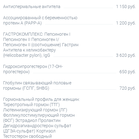
Антиспермальные антитела
1 150 руб.
Ассоциированный с беременностью
протеин А (PAPP-A)
1 200 руб.
ГАСТРОКОМПЛЕКС: Пепсиноген I
Пепсиноген II Пепсиноген I/
Пепсиноген II (соотношение) Гастрин
Антитела к хеликобактеру
(Helicobacter pylori), IgG
3 620 руб.
Гидроксипрогестерон (17-OH-
прогестерон)
650 руб.
Глобулин связывающий половые
гормоны (ГСПГ, SHBG)
720 руб.
Гормональный профиль для женщин:
Тиреотропный гормон (ТТГ)
Лютеинизирующий гормон (ЛГ)
Фолликулостимулирующий гормон
(ФСГ) Эстрадиол Пролактин
Дегидроэпиандростерон сульфат
(ДГЭА-сульфат) Кортизол
Тестостерон свободный