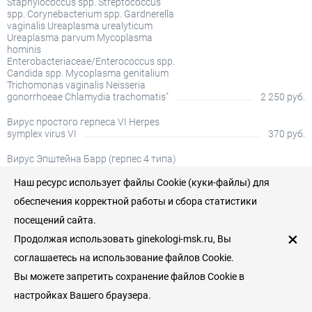
Staphylococcus spp. Streptococcus
spp. Corynebacterium spp. Gardnerella
vaginalis Ureaplasma urealyticum
Ureaplasma parvum Mycoplasma
hominis
Enterobacteriaceae/Enterococcus spp.
Candida spp. Mycoplasma genitalium
Trichomonas vaginalis Neisseria
gonorrhoeae Chlamydia trachomatis"
2 250 руб.
Вирус простого герпеса VI Herpes
symplex virus VI
370 руб.
Вирус Эпштейна Барр (герпес 4 типа)
Epstein-Barr virus
510 руб.
Наш ресурс использует файлы Cookie (куки-файлы) для
ВПЧ-тест (ROCHE COBAS4800)
обеспечения корректной работы и сбора статистики
высокого канцерогенного риска (16-
68 типов: 16, 18 с определением типа,
посещений сайта.
31, 33, 35, 39, 45, 51, 52, 56, 58, 59, 66,
×
Продолжая использовать ginekologi-msk.ru, Вы
68 без определения типа)
3 000 руб.
соглашаетесь на использование файлов Cookie.
Гарднерелла вагиналис Gardnerella
Вы можете запретить сохранение файлов Cookie в
vaginalis
370 руб.
настройках Вашего браузера.
Показать все цены