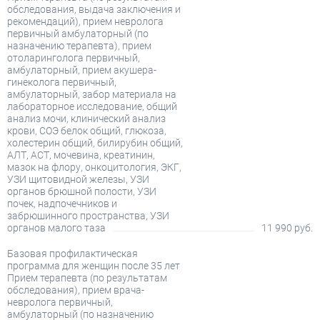
обследования, выдача заключения и
рекомендаций), прием невролога
первичный амбулаторный (по
назначению терапевта), прием
отоларинголога первичный,
амбулаторный, прием акушера-
гинеколога первичный,
амбулаторный, забор материала на
лабораторное исследование, общий
анализ мочи, клинический анализ
крови, СОЭ белок общий, глюкоза,
холестерин общий, билирубин общий,
АЛТ, АСТ, мочевина, креатинин,
мазок на флору, онкоцитология, ЭКГ,
УЗИ щитовидной железы, УЗИ
органов брюшной полости, УЗИ
почек, надпочечников и
забрюшинного пространства, УЗИ
органов малого таза
11 990 руб.
Базовая профилактическая
программа для женщин после 35 лет
Прием терапевта (по результатам
обследования), прием врача-
невролога первичный,
амбулаторный (по назначению