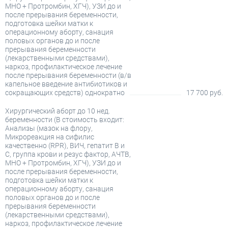
МНО + Протромбин, ХГЧ), УЗИ до и
после прерывания беременности,
подготовка шейки матки к
операционному аборту, санация
половых органов до и после
прерывания беременности
(лекарственными средствами),
наркоз, профилактическое лечение
после прерывания беременности (в/в
капельное введение антибиотиков и
сокращающих средств) однократно
17 700 руб.
Хирургический аборт до 10 нед.
беременности (В стоимость входит:
Анализы (мазок на флору,
Микрореакция на сифилис
качественно (RPR), ВИЧ, гепатит В и
С, группа крови и резус фактор, АЧТВ,
МНО + Протромбин, ХГЧ), УЗИ до и
после прерывания беременности,
подготовка шейки матки к
операционному аборту, санация
половых органов до и после
прерывания беременности
(лекарственными средствами),
наркоз, профилактическое лечение