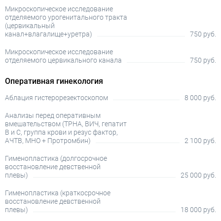
Микроскопическое исследование
отделяемого урогенитального тракта
(цервикальный
канал+влагалище+уретра)
750 руб.
Микроскопическое исследование
отделяемого цервикального канала
750 руб.
Оперативная гинекология
Аблация гистерорезектоскопом
8 000 руб.
Анализы перед оперативным
вмешательством (TPHA, ВИЧ, гепатит
В и С, группа крови и резус фактор,
АЧТВ, МНО + Протромбин)
2 100 руб.
Гименопластика (долгосрочное
восстановление девственной
плевы)
25 000 руб.
Гименопластика (краткосрочное
восстановление девственной
плевы)
18 000 руб.