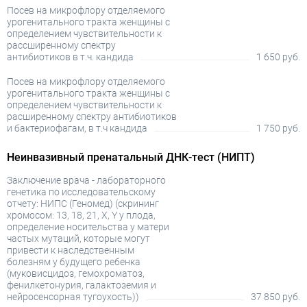
Посев на микрофлору отделяемого
урогенитального тракта женщины с
определением чувствительности к
рассширенному спектру
антибиотиков в т.ч. кандида
1 650 руб.
Посев на микрофлору отделяемого
урогенитального тракта женщины с
определением чувствительности к
расширенному спектру антибиотиков
и бактериофагам, в т.ч кандида
1 750 руб.
Неинвазивный пренатальный ДНК-тест (НИПТ)
Заключение врача - лабораторного
генетика по исследовательскому
отчету: НИПС (Геномед) (скрининг
хромосом: 13, 18, 21, X, Y у плода,
определение носительства у матери
частых мутаций, которые могут
привести к наследственным
болезням у будущего ребенка
(муковисцидоз, гемохроматоз,
фенилкетонурия, галактоземия и
нейросенсорная тугоухость))
37 850 руб.