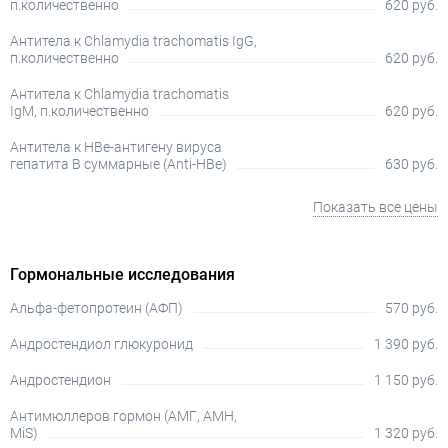
п.количественно
620 руб.
Антитела к Chlamydia trachomatis IgG,
п.количественно
620 руб.
Антитела к Chlamydia trachomatis
IgМ, п.количественно
620 руб.
Антитела к HBе-антигену вируса
гепатита B суммарные (Anti-HBе)
630 руб.
Показать все цены
Гормональные исследования
Альфа-фетопротеин (АФП)
570 руб.
Андростендиол глюкуронид
1 390 руб.
Андростендион
1 150 руб.
Антимюллеров гормон (АМГ, АМН,
MiS)
1 320 руб.