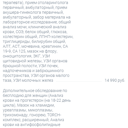
терапевта), прием отоларинголога
первичный, амбулаторный, прием
акушера-гинеколога первичный,
амбулаторный, забор материала на
лабораторное исследование, общий
анализ мочи, клинический анализ
крови, СОЭ, белок общий, глюкоза,
холестерин общий, ЛПНП-холестерин,
триглицериды, билирубин общий,
АЛТ, АСТ, мочевина, креатинин, СА
19-9, СА 125, мазок на флору,
онкоцитология, ЭКГ, УЗИ
щитовидной железы, УЗИ органов
брюшной полости, УЗИ почек,
надпочечников и забрюшинного
пространства, УЗИ органов малого
таза, УЗИ молочных желез
14 990 руб.
Дополнительное обследование по
бесплодию для женщин (Анализ
крови на прогестерон (на 18-22 день
цикла), Мазок на хламидии,
уреаплазмы, микоплазмы,
трихомонаду, гонорею, TORCH-
комплекс, расширенный, Анализ
крови на антифосфолипидные