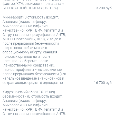
фактор, ХГЧ, стоимость препарата +
БЕСПЛАТНЫЙ ПРИЕМ ДОКТОРА)
13 200 руб.
Мини-аборт (В стоимость входит:
Анализы (мазок на флору,
Микрореакция на сифилис
качественно (RPR), ВИЧ, гепатит В и
С, группа крови и резус фактор, АЧТВ,
МНО + Протромбин, ХГЧ), УЗИ до и
после прерывания беременности,
подготовка шейки матки к
операционному аборту, санация
половых органов до и после
прерывания беременности
(лекарственными средствами),
наркоз, профилактическое лечение
после прерывания беременности (в/в
капельное введение антибиотиков и
сокращающих средств) однократно
16 700 руб.
Хирургический аборт 10-12 нед.
беременности (В стоимость входит:
Анализы (мазок на флору,
Микрореакция на сифилис
качественно (RPR), ВИЧ, гепатит В и
С, группа крови и резус фактор, АЧТВ,