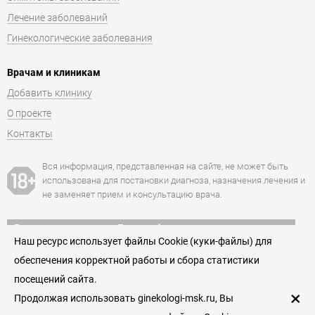
Лечение заболеваний
Гинекологические заболевания
Врачам и клиникам
Добавить клинику
О проекте
Контакты
Вся информация, представленная на сайте, не может быть
использована для постановки диагноза, назначения лечения и
не заменяет прием и консультацию врача.
Есть противопоказания. Посоветуйтесь с врачом.
Наш ресурс использует файлы Cookie (куки-файлы) для
+7 (495) 152-77-66
обеспечения корректной работы и сбора статистики
Единая служба записи к гинекологам Москвы
посещений сайта.
Пользовательское соглашение
×
Продолжая использовать ginekologi-msk.ru, Вы
© 2026