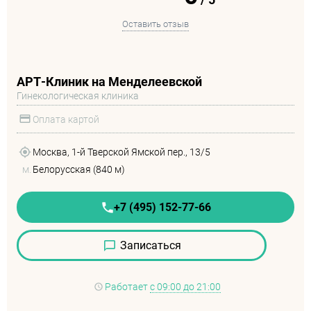
Оставить отзыв
АРТ-Клиник на Менделеевской
Гинекологическая клиника
Оплата картой
Москва, 1-й Тверской Ямской пер., 13/5
м.
Белорусская (840 м)
+7 (495) 152-77-66
Записаться
Работает
с 09:00 до 21:00