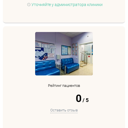
Уточняйте у администратора клиники
Рейтинг пациентов
0
/
5
Оставить отзыв