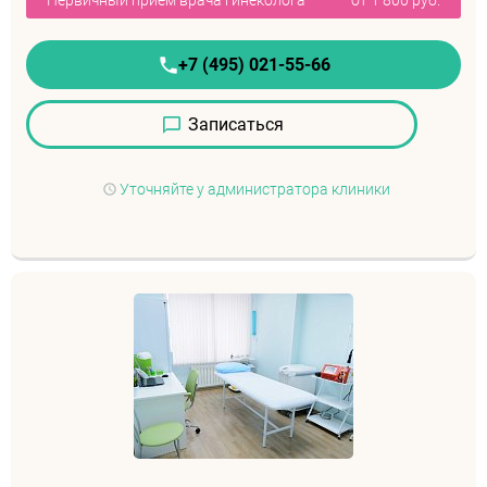
Первичный приём врача гинеколога
от 1 800 руб.
+7 (495) 021-55-66
Записаться
Уточняйте у администратора клиники