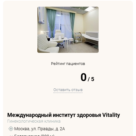
Рейтинг пациентов
0
/
5
Оставить отзыв
Международный институт здоровья Vitality
Гинекологическая клиника
Москва, ул. Правды, д. 2А