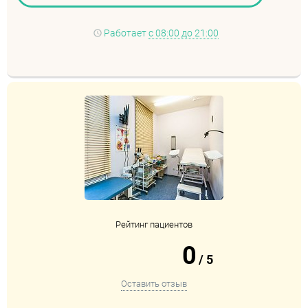
Работает
с 08:00 до 21:00
Рейтинг пациентов
0
/
5
Оставить отзыв