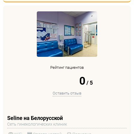
Рейтинг пациентов
0
/
5
Оставить отзыв
Seline на Белорусской
Сеть гинекологических клиник