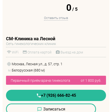
0
/
5
Оставить отзыв
СМ-Клиника на Лесной
Сеть гинекологических клиник
WiFi
Оплата картой
Выезд на дом
Москва, Лесная ул., д. 57, стр. 1
м.
Белорусская (680 м)
Первичный приём врача гинеколога
от 1 800 руб.
+7 (926) 666-82-45
Записаться