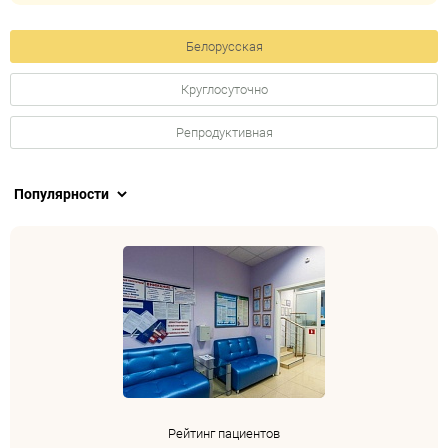
Белорусская
Круглосуточно
Репродуктивная
Рейтинг пациентов