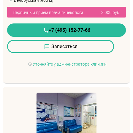
м.
Белорусская (900 м)
Первичный приём врача гинеколога
3 000 руб.
+7 (495) 152-77-66
Записаться
Уточняйте у администратора клиники