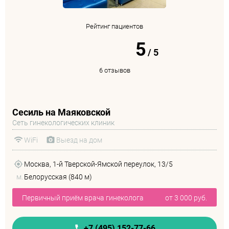
Рейтинг пациентов
5
/
5
6 отзывов
Сесиль на Маяковской
Сеть гинекологических клиник
WiFi
Выезд на дом
Москва, 1-й Тверской-Ямской переулок, 13/5
м.
Белорусская (840 м)
Первичный приём врача гинеколога
от 3 000 руб.
+7 (495) 152-77-66