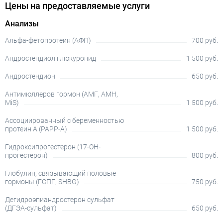
Цены на предоставляемые услуги
Анализы
Альфа-фетопротеин (АФП)
700 руб.
Андростендиол глюкуронид
1 500 руб.
Андростендион
650 руб.
Антимюллеров гормон (АМГ, АМН,
MiS)
1 500 руб.
Ассоциированный с беременностью
протеин А (PAPP-A)
1 500 руб.
Гидроксипрогестерон (17-OH-
прогестерон)
800 руб.
Глобулин, связывающий половые
гормоны (ГСПГ, SHBG)
750 руб.
Дегидроэпиандростерон сульфат
(ДГЭА-сульфат)
650 руб.