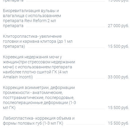
препарата
15 000 руб.
Биоревитализация вульвы и
влагалища с использованием
препарата Revi Reform 2 мл
препарата
27 000 руб.
Клиторопластика- увеличение
головки и кармана клитора (до 1 мл
препарата)
15 500 руб.
Кореекция недержания мочи у
женщин(при стрессовом недержании
мочи) с использованием препарата
наиболее плотно сшитой ГК (4 мл
Amalain Inconti)
33 000 руб.
Коррекция асимметрии, деформации
промежности - анатомические,
посттравматические, послеродовые,
послеоперационные деформации (1-3
мл ГК)
15 500 руб.
Лабиопластика- коррекция объема и
формы половых губ (1-3 мл ГК)
15 500 руб.