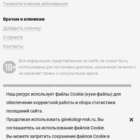
Гинекологические заболевания
Врачам и клиникам
Добавить клинику
О проекте
Контакты
Вся информация, представленная на сайте, не может быть
использована для постановки диагноза, назначения лечения и
не заменяет прием и консультацию врача.
Есть противопоказания. Посоветуйтесь с врачом.
Наш ресурс использует файлы Cookie (куки-файлы) для
+7 (495) 152-77-66
обеспечения корректной работы и сбора статистики
Единая служба записи к гинекологам Москвы
посещений сайта.
Пользовательское соглашение
×
Продолжая использовать ginekologi-msk.ru, Вы
© 2026
соглашаетесь на использование файлов Cookie.
Гинекологи — служба поиска и записи к гинекологам
Москвы
Вы можете запретить сохранение файлов Cookie в