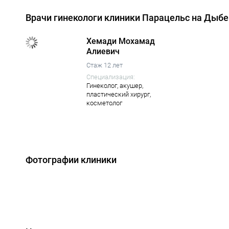
Врачи гинекологи клиники Парацельс на Дыбе
Хемади Мохамад
Алиевич
Стаж 12 лет
Специализация:
Гинеколог,
акушер,
пластический хирург,
косметолог
Фотографии клиники