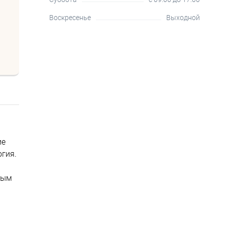
Воскресенье
Выходной
ие
гия.
ным