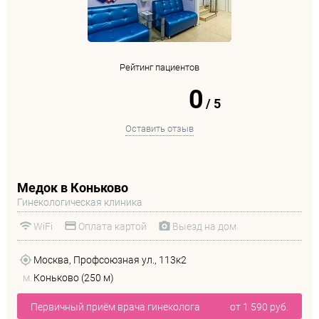
Рейтинг пациентов
0
/
5
Оставить отзыв
Медок в Коньково
Гинекологическая клиника
WiFi
Оплата картой
Выезд на дом
Москва, Профсоюзная ул., 113к2
м.
Коньково (250 м)
Первичный приём врача гинеколога
от 1 590 руб.