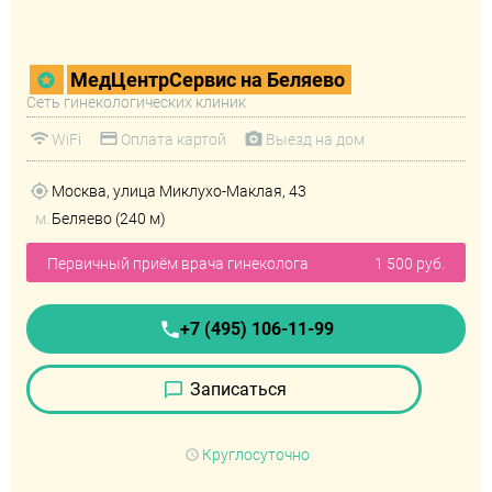
МедЦентрСервис на Беляево
Сеть гинекологических клиник
WiFi
Оплата картой
Выезд на дом
Москва, улица Миклухо-Маклая, 43
м.
Беляево (240 м)
Первичный приём врача гинеколога
1 500 руб.
+7 (495) 106-11-99
Записаться
Круглосуточно