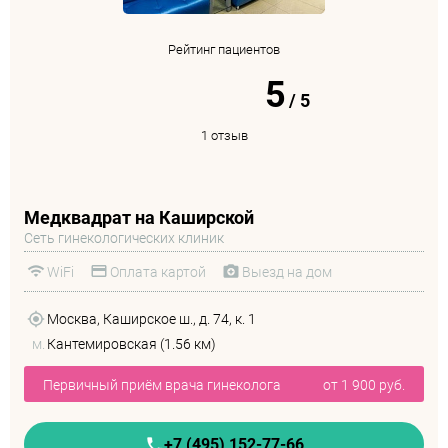
Рейтинг пациентов
5
/
5
1 отзыв
Медквадрат на Каширской
Сеть гинекологических клиник
WiFi
Оплата картой
Выезд на дом
Москва, Каширское ш., д. 74, к. 1
м.
Кантемировская (1.56 км)
Первичный приём врача гинеколога
от 1 900 руб.
+7 (495) 152-77-66