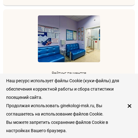
Рейтинг пациентов
Наш ресурс использует файлы Cookie (куки-файлы) для
0
/
5
обеспечения корректной работы и сбора статистики
посещений сайта.
Оставить отзыв
×
Продолжая использовать ginekologi-msk.ru, Вы
соглашаетесь на использование файлов Cookie.
Вы можете запретить сохранение файлов Cookie в
Диво-Мед в Зябликово
настройках Вашего браузера.
Гинекологическая клиника