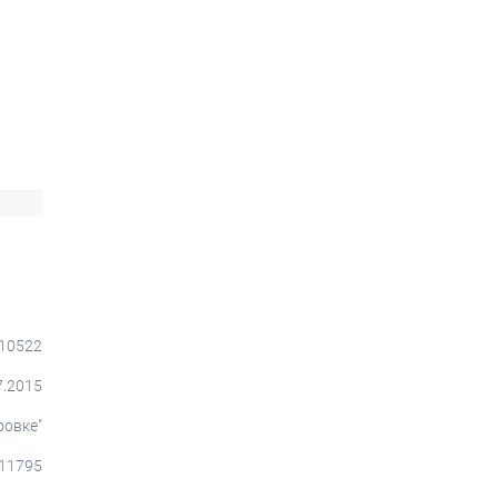
010522
7.2015
ровке"
11795