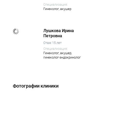
Специализация:
Гинеколог,
акушер
Лушкова Ирина
Петровна
Стаж 15 лет
Специализация:
Гинеколог,
акушер,
гинеколог-эндокринолог
Фотографии клиники