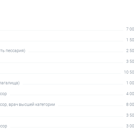
7 00
1 50
ть пессария)
2 50
3 50
10 50
лагалища)
1 00
ссор
4 00
ссор, врач высшей категории
8 00
3 50
ссор
3 00