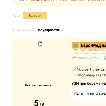
Метро:
Беляево
Сортировать по:
Евро-Мед н
Сеть гинекологически
Оплата картой
Москва, Покрышки
м.
Юго-Западная (730
УЗИ при беременн
Рейтинг пациентов
УЗИ-скрининг 3 три
5
/
5