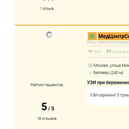
1 отзыв
МедЦентрСе
Сеть гинекологически
WiFi
Оплата к
Москва, улица Ми
м.
Беляево (240 м)
УЗИ при беременн
Рейтинг пациентов
УЗИ-скрининг 3 три
5
/
5
18 отзывов