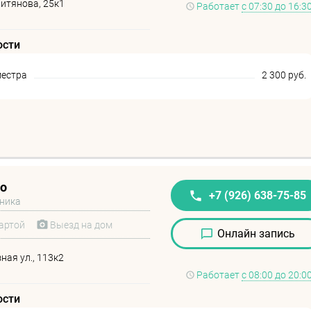
витянова, 25к1
Работает
с 07:30 до 16:3
ости
местра
2 300 руб.
во
+7 (926) 638-75-85
иника
артой
Выезд на дом
Онлайн запись
ая ул., 113к2
Работает
с 08:00 до 20:0
ости