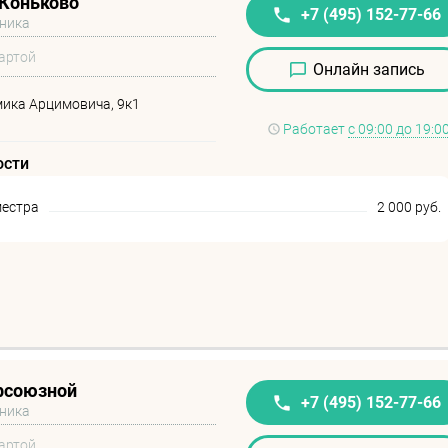
 Коньково
+7 (495) 152-77-66
иника
артой
Онлайн запись
мика Арцимовича, 9к1
Работает
с 09:00 до 19:0
ости
местра
2 000 руб.
офсоюзной
+7 (495) 152-77-66
иника
артой