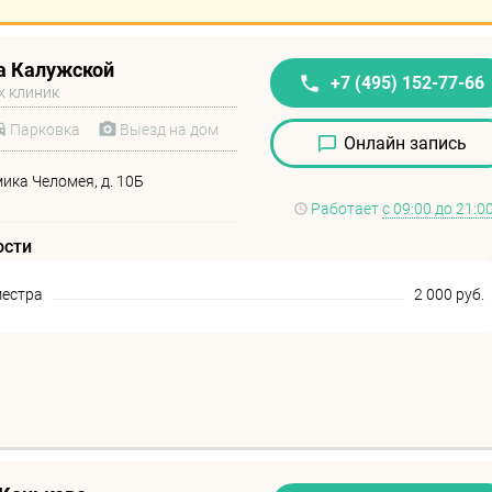
а Калужской
+7 (495) 152-77-66
х клиник
Парковка
Выезд на дом
Онлайн запись
мика Челомея, д. 10Б
Работает
с 09:00 до 21:0
ости
местра
2 000 руб.