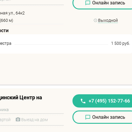
Онлайн запись
ая ул., 64к2
(660 м)
Выходной
ости
местра
1 500 руб.
инский Центр на
+7 (495) 152-77-66
иника
Онлайн запись
артой
Выезд на дом