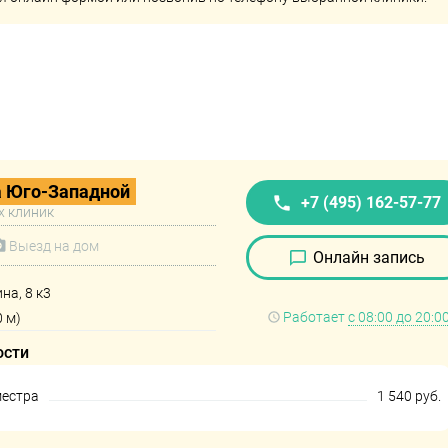
а Юго-Западной
+7 (495) 162-57-77
х клиник
Выезд на дом
Онлайн запись
на, 8 к3
Работает
с 08:00 до 20:0
 м)
ости
местра
1 540 руб.