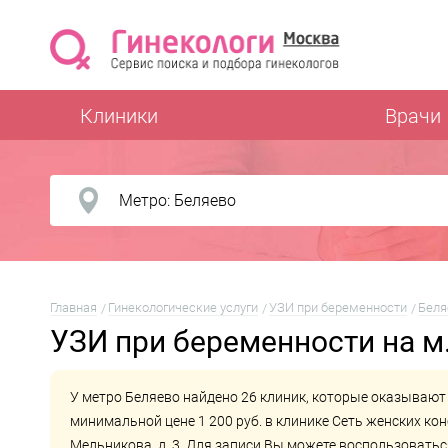
Клиники
Врачи
Главная
Гинекологические услуги
УЗИ при беременности
Беля
УЗИ при беременности на м
У метро Беляево найдено 26 клиник, которые оказывают
минимальной цене 1 200 руб. в клинике
Сеть женских ко
Мельникова, д. 3. Для записи Вы можете воспользовать