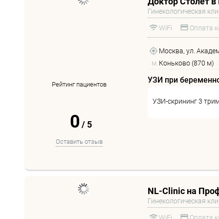
Доктор Столет в
Гинекологическая кл
WiFi
Оплата к
Москва, ул. Акаде
м.
Коньково (870 м)
УЗИ при беременн
Рейтинг пациентов
УЗИ-скрининг 3 три
0
/
5
Оставить отзыв
NL-Clinic на Пр
Гинекологическая кл
WiFi
Оплата к