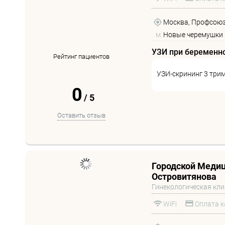
Москва, Профсоюзн
м.
Новые черемушки 
УЗИ при беременн
Рейтинг пациентов
УЗИ-скрининг 3 три
0
/
5
Оставить отзыв
Городской Медиц
Островитянова
Гинекологическая кл
WiFi
Оплата к