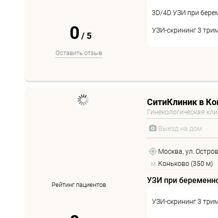
3D/4D УЗИ при бере
0
УЗИ-скрининг 3 три
/
5
Оставить отзыв
СитиКлиник в Ко
Гинекологическая кл
Выезд на дом
Москва, ул. Остро
м.
Коньково (350 м)
УЗИ при беременн
Рейтинг пациентов
УЗИ-скрининг 3 три