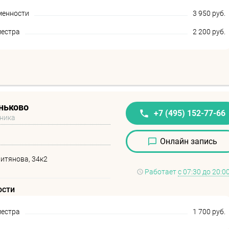
менности
3 950 руб.
местра
2 200 руб.
ньково
+7 (495) 152-77-66
иника
Онлайн запись
витянова, 34к2
Работает
с 07:30 до 20:0
ости
местра
1 700 руб.