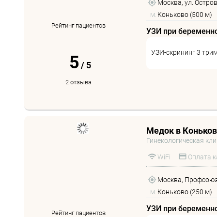
Москва, ул. Остро
м.
Коньково (500 м)
Рейтинг пациентов
УЗИ при беременн
УЗИ-скрининг 3 три
5
/
5
2 отзыва
Медок в Конько
Гинекологическая кл
WiFi
Оплата к
Москва, Профсоюзн
м.
Коньково (250 м)
УЗИ при беременн
Рейтинг пациентов