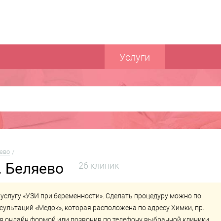
Услуги
ево
. Беляево
26 клиник
 услугу «УЗИ при беременности». Сделать процедуру можно по
нсультаций «Медок»
, которая расположена по адресу Химки, пр.
ся онлайн формой или позвонив по телефону выбранной клиники.