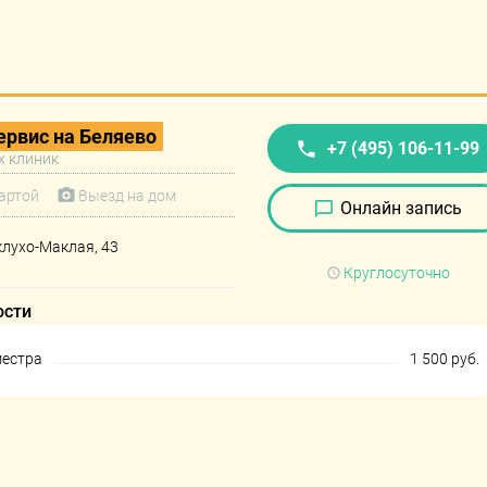
рвис на Беляево
+7 (495) 106-11-99
х клиник
артой
Выезд на дом
Онлайн запись
клухо-Маклая, 43
Круглосуточно
ости
местра
1 500 руб.