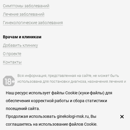
Симптомы заболеваний
Лечение заболеваний
Гинекологические заболевания
Врачам и клиникам
Добавить клинику
О проекте
Контакты
Вся информация, представленная на сайте, не может быть
использована для постановки диагноза, назначения лечения и
не заменяет прием и консультацию врача.
Наш ресурс использует файлы Cookie (куки-файлы) для
обеспечения корректной работы и сбора статистики
Есть противопоказания. Посоветуйтесь с врачом.
посещений сайта.
Пользовательское соглашение
×
Продолжая использовать ginekologi-msk.ru, Вы
© 2026
соглашаетесь на использование файлов Cookie.
Гинекологи — служба поиска и записи к гинекологам