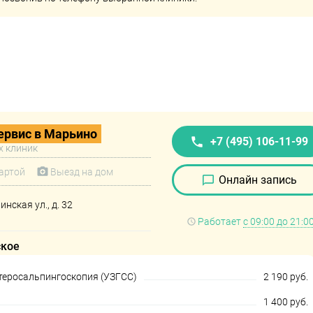
рвис в Марьино
+7 (495) 106-11-99
х клиник
артой
Выезд на дом
Онлайн запись
нская ул., д. 32
Работает
с 09:00 до 21:0
ское
теросальпингоскопия (УЗГСС)
2 190 руб.
1 400 руб.