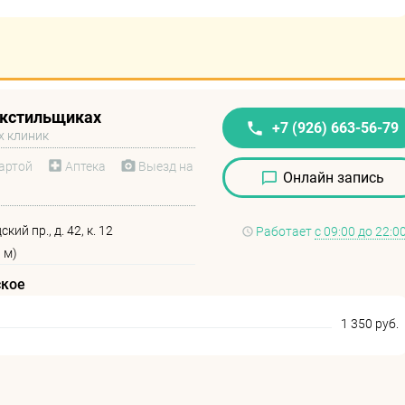
екстильщиках
+7 (926) 663-56-79
х клиник
артой
Аптека
Выезд на
Онлайн запись
ий пр., д. 42, к. 12
Работает
с 09:00 до 22:0
 м)
ское
1 350 руб.