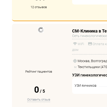
12 отзывов
СМ-Клиника в Т
Сеть гинекологически
WiFi
Оплата к
дом
Москва, Волгоградск
м.
Текстильщики (470
Рейтинг пациентов
УЗИ гинекологиче
УЗИ яичников
0
/
5
Оставить отзыв