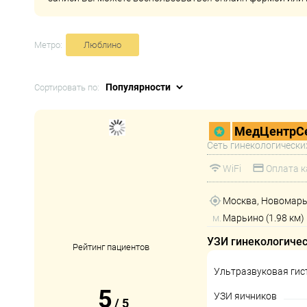
Метро:
Люблино
Сортировать по:
МедЦентрСе
Сеть гинекологически
WiFi
Оплата к
Москва, Новомарьи
м.
Марьино (1.98 км)
УЗИ гинекологиче
Рейтинг пациентов
Ультразвуковая гис
5
УЗИ яичников
/
5