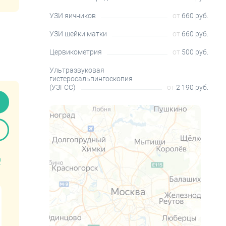
УЗИ яичников
от
660 руб.
УЗИ шейки матки
от
660 руб.
Цервикометрия
от
500 руб.
Ультразвуковая
гистеросальпингоскопия
(УЗГСС)
от
2 190 руб.
0