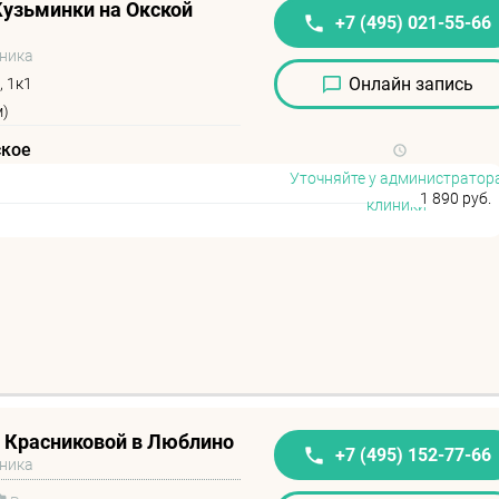
узьминки на Окской
+7 (495) 021-55-66
иника
Онлайн запись
, 1к1
м)
ское
Уточняйте у администратор
1 890 руб.
клиники
 Красниковой в Люблино
+7 (495) 152-77-66
иника