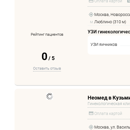
Оплата картой
Москва, Новоросси
м.
Люблино (310 м)
УЗИ гинекологиче
Рейтинг пациентов
УЗИ яичников
0
/
5
Оставить отзыв
Неомед в Кузьм
Гинекологическая кл
Оплата картой
Москва, ул. Василь