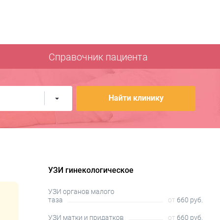
Справочник пациента
Найти клинику
УЗИ гинекологическое
УЗИ органов малого
таза
от
660 руб.
УЗИ матки и придатков
от
660 руб.