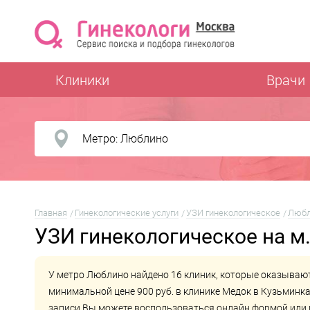
Клиники
Врачи
Главная
Гинекологические услуги
УЗИ гинекологическое
Любл
УЗИ гинекологическое на м
У метро Люблино найдено 16 клиник, которые оказывают
минимальной цене 900 руб. в клинике
Медок в Кузьминк
записи Вы можете воспользоваться онлайн формой или 