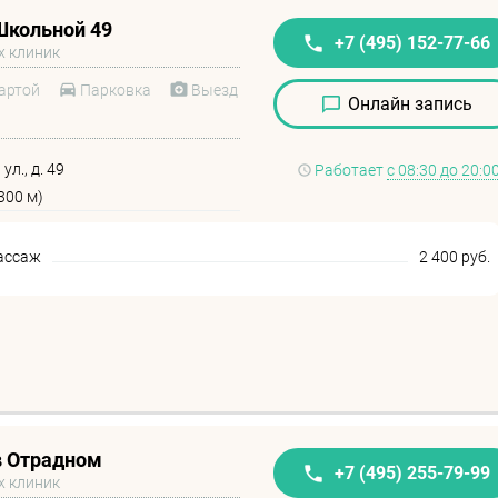
Школьной 49
+7 (495) 152-77-66
х клиник
артой
Парковка
Выезд
Онлайн запись
л., д. 49
Работает
с 08:30 до 20:0
300 м)
ассаж
2 400 руб.
в Отрадном
+7 (495) 255-79-99
х клиник