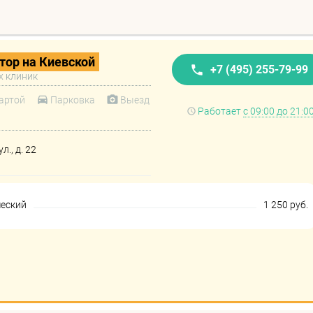
тор на Киевской
+7 (495) 255-79-99
х клиник
артой
Парковка
Выезд
Работает
с 09:00 до 21:0
л., д. 22
ческий
1 250 руб.