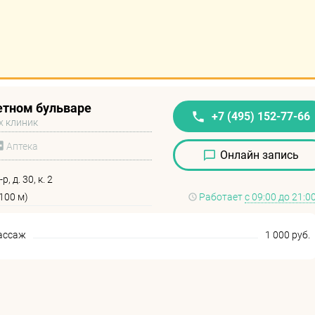
етном бульваре
+7 (495) 152-77-66
х клиник
Аптека
Онлайн запись
, д. 30, к. 2
100 м)
Работает
с 09:00 до 21:0
ассаж
1 000 руб.