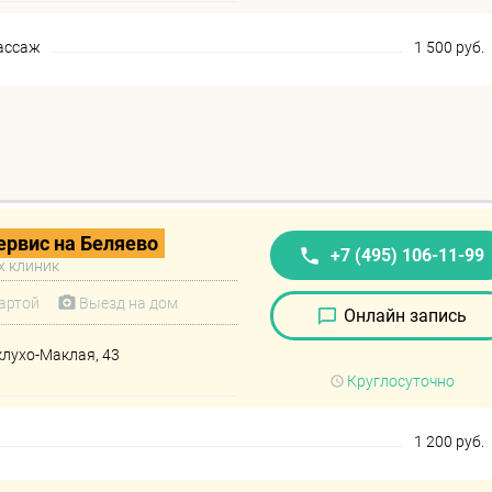
ассаж
1 500 руб.
рвис на Беляево
+7 (495) 106-11-99
х клиник
артой
Выезд на дом
Онлайн запись
клухо-Маклая, 43
Круглосуточно
1 200 руб.