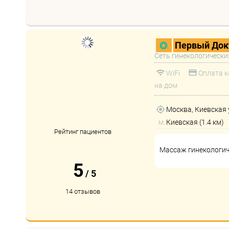
Первый Док
Сеть гинекологически
WiFi
Оплата к
на дом
Москва, Киевская у
м.
Киевская (1.4 км)
Рейтинг пациентов
Массаж гинекологи
5
/
5
14 отзывов