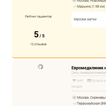
Москва, Новомарьи
м.
Марьино (1.98 км)
Рейтинг пациентов
Массаж матки
5
/
5
12 отзывов
Евромедклиник 
Сеть гинекологически
WiFi
Оплата к
на дом
Москва, Сиреневый 
м.
Первомайская (89