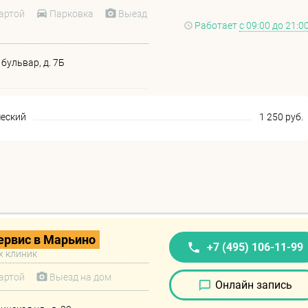
артой
Парковка
Выезд
Работает
с 09:00 до 21:0
бульвар, д. 7Б
ческий
1 250 руб.
рвис в Марьино
+7 (495) 106-11-99
х клиник
артой
Выезд на дом
Онлайн запись