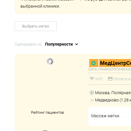
выбранной клиники.
Выбрать метро
Сортировать по:
МедЦентрСе
Сеть гинекологически
WiFi
Оплата к
Москва, Полярная у
м.
Медведково (1.28 
Рейтинг пациентов
Массаж матки