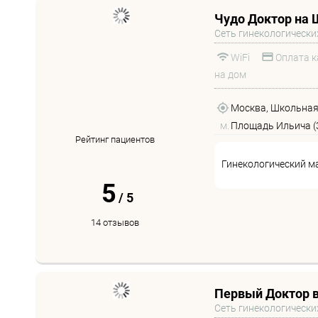
Чудо Доктор на 
Сеть гинекологически
WiFi
Оплата к
на дом
Москва, Школьная у
м.
Площадь Ильича (
Рейтинг пациентов
Гинекологический м
5
/
5
14 отзывов
Первый Доктор 
Сеть гинекологически