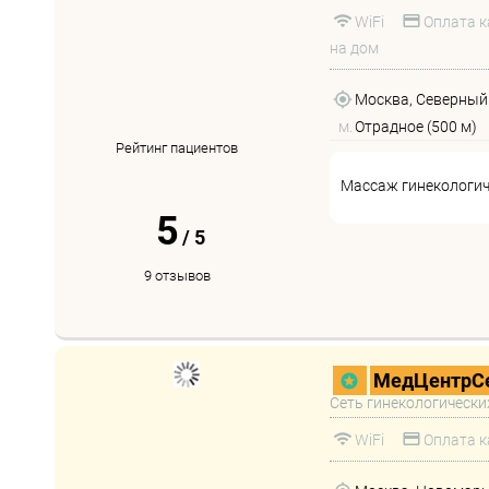
WiFi
Оплата к
на дом
Москва, Северный 
м.
Отрадное (500 м)
Рейтинг пациентов
Массаж гинекологи
5
/
5
9 отзывов
МедЦентрСе
Сеть гинекологически
WiFi
Оплата к