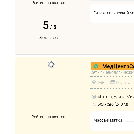
Рейтинг пациентов
Гинекологический м
5
/
5
8 отзывов
МедЦентрСе
Сеть гинекологически
WiFi
Оплата к
Москва, улица Ми
м.
Беляево (240 м)
Рейтинг пациентов
Массаж матки