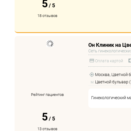
5
/
5
18 отзывов
Он Клиник на Цв
Сеть гинекологически
Оплата картой
Москва, Цветной б-р
м.
Цветной бульвар (
Рейтинг пациентов
Гинекологический м
5
/
5
13 отзывов