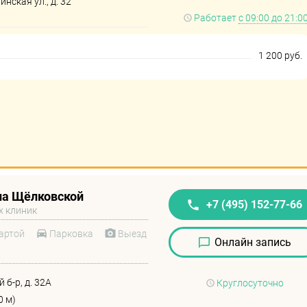
нская ул., д. 32
Работает
с 09:00 до 21:0
1 200 руб.
на Щёлковской
+7 (495) 152-77-66
х клиник
артой
Парковка
Выезд
Онлайн запись
б-р, д. 32А
Круглосуточно
0 м)