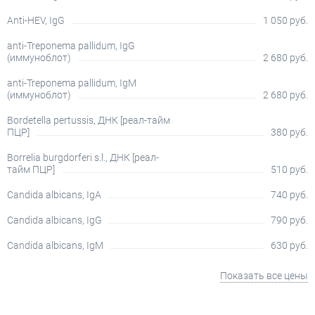
Anti-HEV, IgG
1 050 руб.
anti-Treponema pallidum, IgG
(иммуноблот)
2 680 руб.
anti-Treponema pallidum, IgM
(иммуноблот)
2 680 руб.
Bordetella pertussis, ДНК [реал-тайм
ПЦР]
380 руб.
Borrelia burgdorferi s.l., ДНК [реал-
тайм ПЦР]
510 руб.
Candida albicans, IgA
740 руб.
Candida albicans, IgG
790 руб.
Candida albicans, IgM
630 руб.
Показать все цены