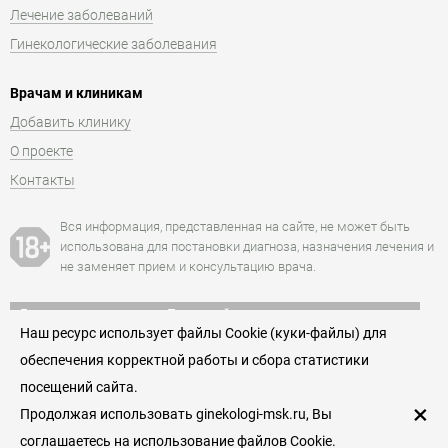
Лечение заболеваний
Гинекологические заболевания
Врачам и клиникам
Добавить клинику
О проекте
Контакты
Вся информация, представленная на сайте, не может быть
использована для постановки диагноза, назначения лечения и
не заменяет прием и консультацию врача.
Есть противопоказания. Посоветуйтесь с врачом.
Наш ресурс использует файлы Cookie (куки-файлы) для
+7 (495) 152-77-66
обеспечения корректной работы и сбора статистики
Единая служба записи к гинекологам Москвы
посещений сайта.
Пользовательское соглашение
×
Продолжая использовать ginekologi-msk.ru, Вы
© 2026
соглашаетесь на использование файлов Cookie.