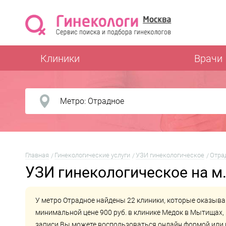
Клиники
Врачи
Главная
Гинекологические услуги
УЗИ гинекологическое
Отра
УЗИ гинекологическое на м
У метро Отрадное найдены 22 клиники, которые оказыва
минимальной цене 900 руб. в клинике
Медок в Мытищах
,
записи Вы можете воспользоваться онлайн формой или 