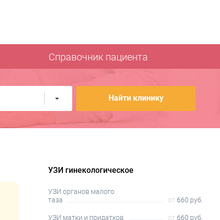
Справочник пациента
Найти клинику
УЗИ гинекологическое
УЗИ органов малого
таза
от
660 руб.
УЗИ матки и придатков
от
660 руб.