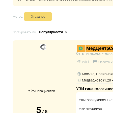
Метро:
Отрадное
Сортировать по:
МедЦентрСе
Сеть гинекологически
WiFi
Оплата к
Москва, Полярная у
м.
Медведково (1.28 
УЗИ гинекологиче
Рейтинг пациентов
Ультразвуковая гис
5
УЗИ яичников
/
5