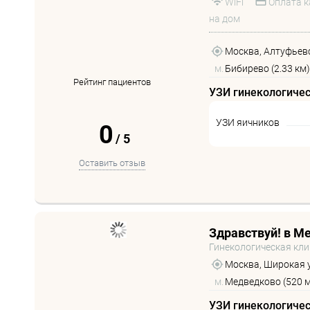
WiFi
Оплата к
на дом
Москва, Алтуфьевс
м.
Бибирево (2.33 км)
Рейтинг пациентов
УЗИ гинекологиче
УЗИ яичников
0
/
5
Оставить отзыв
Здравствуй! в М
Гинекологическая кл
Москва, Широкая у
м.
Медведково (520 м
УЗИ гинекологиче