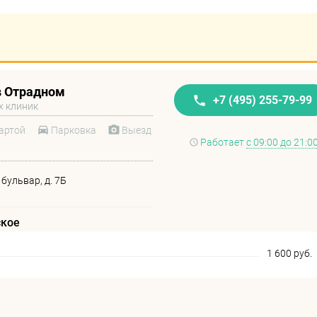
в Отрадном
+7 (495) 255-79-99
х клиник
артой
Парковка
Выезд
Работает
с 09:00 до 21:0
бульвар, д. 7Б
ское
1 600 руб.