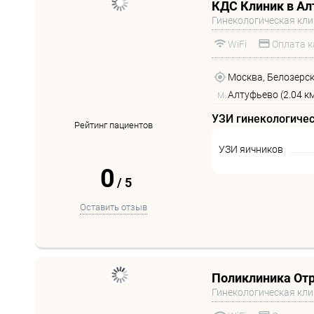
КДС Клиник в Ал
Гинекологическая кл
WiFi
Оплата к
Москва, Белозерска
м.
Алтуфьево (2.04 к
УЗИ гинекологиче
Рейтинг пациентов
УЗИ яичников
0
/
5
Оставить отзыв
Поликлиника От
Гинекологическая кл