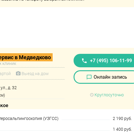
рвис в Медведково
+7 (495) 106-11-99
х клиник
артой
Выезд на дом
Онлайн запись
л., д. 32
Круглосуточно
км)
ское
теросальпингоскопия (УЗГСС)
2 190 руб.
1 400 руб.