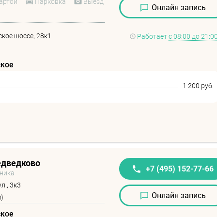
артой
Парковка
Выезд
Онлайн запись
кое шоссе, 28к1
Работает
с 08:00 до 21:0
ское
1 200 руб.
едведково
+7 (495) 152-77-66
иника
л., 3к3
Онлайн запись
)
ское