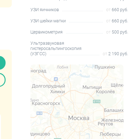
УЗИ яичников
от
660 руб.
УЗИ шейки матки
от
660 руб.
Цервикометрия
от
500 руб.
Ультразвуковая
гистеросальпингоскопия
(УЗГСС)
от
2 190 руб.