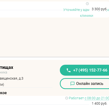
3 300 руб.
Уточняйте у администратор
клиники
ытищах
+7 (495) 152-77-66
иника
вещенская, д.3
Онлайн запись
км)
ское
Работает
с 08:00 до 21:0
1 400 руб.