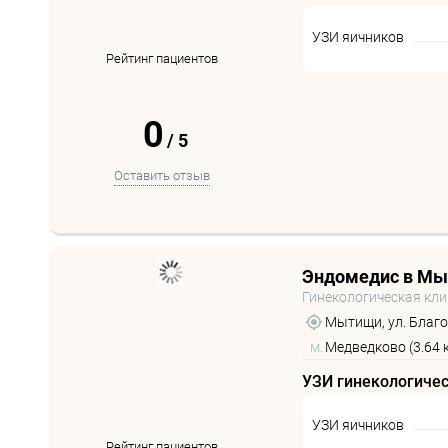
УЗИ яичников
Рейтинг пациентов
0
/
5
Оставить отзыв
Эндомедис в М
Гинекологическая кл
Мытищи, ул. Благо
м.
Медведково (3.64 
УЗИ гинекологиче
УЗИ яичников
Рейтинг пациентов