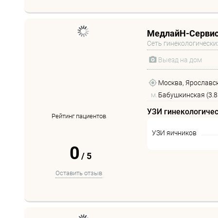
МедлайН-Сервис
Сеть гинекологически
Выезд на дом
Москва, Ярославск
м.
Бабушкинская (3.8
УЗИ гинекологиче
Рейтинг пациентов
УЗИ яичников
0
/
5
Оставить отзыв