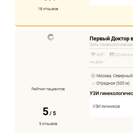
18 отзывов
Первый Доктор 
Сеть гинекологически
WiFi
Оплата к
на дом
Москва, Северный 
м.
Отрадное (500 м)
Рейтинг пациентов
УЗИ гинекологиче
УЗИ яичников
5
/
5
9 отзывов