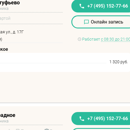
туфьево
+7 (495) 152-77-66
иника
артой
Онлайн запись
я ул., д. 17Г
м)
Работает
с 08:30 до 21:0
ское
1 320 руб.
радное
+7 (495) 152-77-66
иника