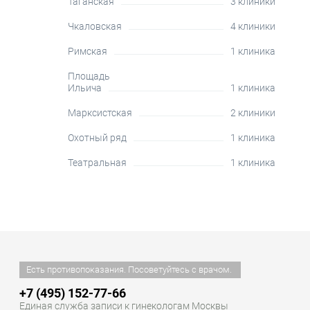
Таганская
3 клиники
Чкаловская
4 клиники
Римская
1 клиника
Площадь
Ильича
1 клиника
Марксистская
2 клиники
Охотный ряд
1 клиника
Театральная
1 клиника
Есть противопоказания. Посоветуйтесь с врачом.
+7 (495) 152-77-66
Единая служба записи к гинекологам Москвы