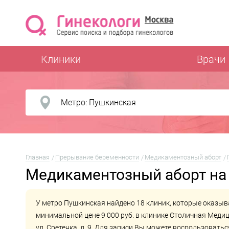
Клиники
Врачи
Главная
Прерывание беременности
Медикаментозный аборт
Медикаментозный аборт на
У метро Пушкинская найдено 18 клиник, которые оказыв
минимальной цене 9 000 руб. в клинике
Столичная Медиц
ул. Сретенка, д. 9. Для записи Вы можете воспользоват