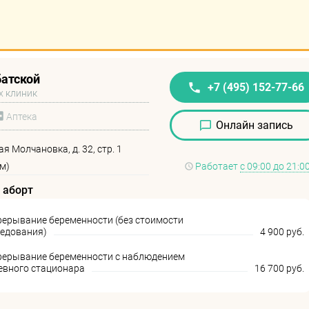
батской
+7 (495) 152-77-66
х клиник
Аптека
Онлайн запись
я Молчановка, д. 32, стр. 1
м)
Работает
с 09:00 до 21:0
 аборт
ерывание беременности (без стоимости
ледования)
4 900 руб.
рерывание беременности с наблюдением
невного стационара
16 700 руб.