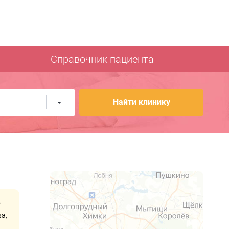
Справочник пациента
Найти клинику
о
а,