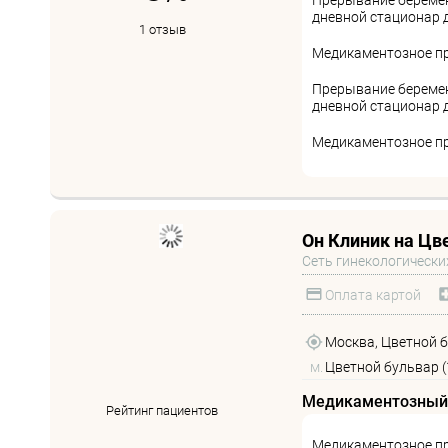
Прерывание беремен
дневной стационар д
1 отзыв
Медикаментозное п
Прерывание беремен
дневной стационар д
Медикаментозное п
Он Клиник на Цв
Сеть гинекологически
Оплата картой
Москва, Цветной б-р
м.
Цветной бульвар (
Медикаментозный
Рейтинг пациентов
Медикаментозное пр