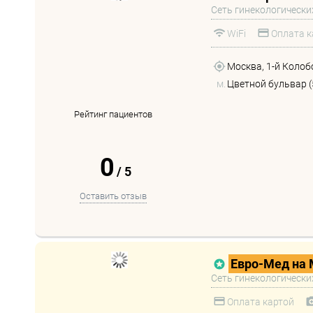
Сеть гинекологически
WiFi
Оплата к
Москва, 1-й Колоб
м.
Цветной бульвар (
Рейтинг пациентов
0
/
5
Оставить отзыв
Евро-Мед на 
Сеть гинекологически
Оплата картой