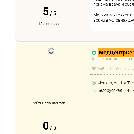
приема врача и обс
5
/
5
Медикаментозное п
врача в условиях д
13 отзывов
МедЦентрСер
Сеть гинекологически
WiFi
Оплата к
Москва, ул. 1-я Тв
м.
Белорусская (140 
Рейтинг пациентов
0
/
5