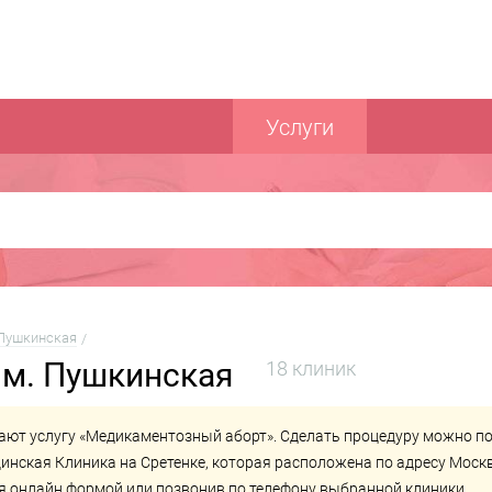
Услуги
Пушкинская
 м. Пушкинская
18 клиник
ают услугу «Медикаментозный аборт». Сделать процедуру можно п
инская Клиника на Сретенке
, которая расположена по адресу Москв
ься онлайн формой или позвонив по телефону выбранной клиники.