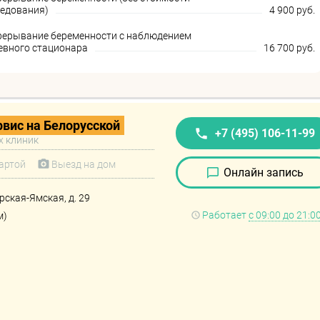
ледования)
4 900 руб.
рерывание беременности с наблюдением
невного стационара
16 700 руб.
вис на Белорусской
+7 (495) 106-11-99
х клиник
артой
Выезд на дом
Онлайн запись
ерская-Ямская, д. 29
Работает
с 09:00 до 21:0
м)