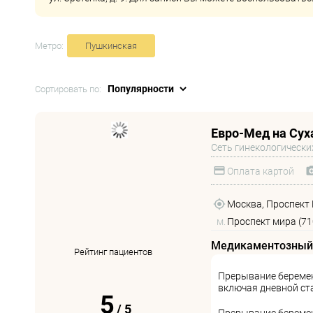
Метро:
Пушкинская
Сортировать по:
Евро-Мед на Сух
Сеть гинекологически
Оплата картой
Москва, Проспект М
м.
Проспект мира (71
Медикаментозный
Рейтинг пациентов
Прерывание беремен
включая дневной ст
5
/
5