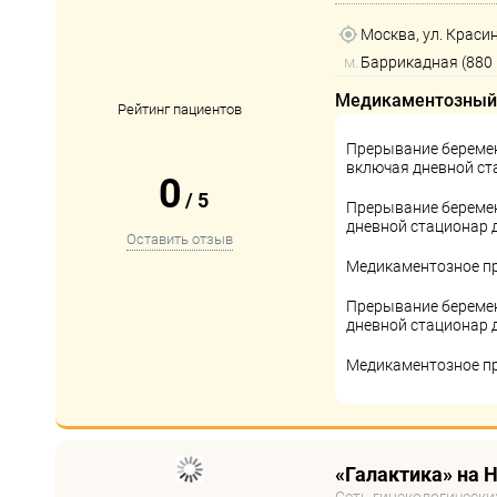
Москва, ул. Красина
м.
Баррикадная (880 
Медикаментозный
Рейтинг пациентов
Прерывание беремен
включая дневной ст
0
/
5
Прерывание беремен
дневной стационар д
Оставить отзыв
Медикаментозное п
Прерывание беремен
дневной стационар д
Медикаментозное п
«Галактика» на 