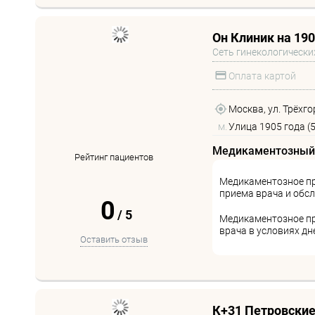
Он Клиник на 190
Сеть гинекологически
Оплата картой
Москва, ул. Трёхгор
м.
Улица 1905 года (
Медикаментозный
Рейтинг пациентов
Медикаментозное пр
приема врача и обс
0
/
5
Медикаментозное п
врача в условиях д
Оставить отзыв
К+31 Петровские