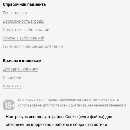
Справочник пациента
Гинекология
Беременность и роды
Симптомы заболеваний
Лечение заболеваний
Гинекологические заболевания
Врачам и клиникам
Добавить клинику
О проекте
Контакты
Вся информация, представленная на сайте, не может быть
использована для постановки диагноза, назначения лечения и
не заменяет прием и консультацию врача.
Наш ресурс использует файлы Cookie (куки-файлы) для
обеспечения корректной работы и сбора статистики
Есть противопоказания. Посоветуйтесь с врачом.