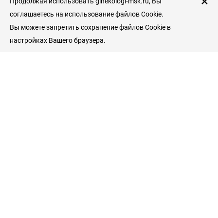
×
Продолжая использовать ginekologi-msk.ru, Вы
соглашаетесь на использование файлов Cookie.
Вы можете запретить сохранение файлов Cookie в
настройках Вашего браузера.
Пациентам
Гинекологические клиники
Врачи гинекологи
Услуги и цены
Справочник пациента
Гинекология
Беременность и роды
Симптомы заболеваний