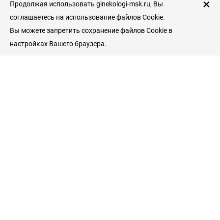
×
Продолжая использовать ginekologi-msk.ru, Вы
соглашаетесь на использование файлов Cookie.
Вы можете запретить сохранение файлов Cookie в
настройках Вашего браузера.
Пациентам
Гинекологические клиники
Врачи гинекологи
Услуги и цены
Справочник пациента
Гинекология
Беременность и роды
Симптомы заболеваний