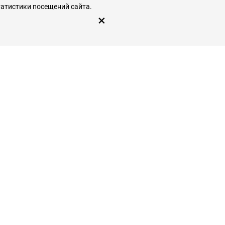
татистики посещений сайта.
×
Есть противопоказания. Посоветуйтесь с врачом.
Пользовательское соглашение
© 2026
Гинекологи — служба поиска и записи
к гинекологам Москвы