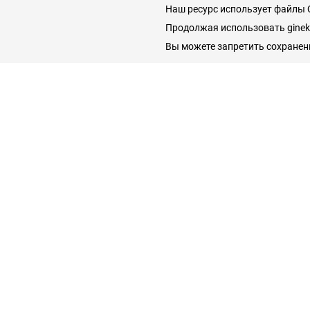
Наш ресурс использует файлы C
Продолжая использовать gineko
Вы можете запретить сохранени
Пациентам
Справочник пациента
Врачам и
Гинекологические
Гинекология
Добавить
клиники
Беременность и роды
О проекте
Врачи гинекологи
Симптомы
Контакты
Услуги и цены
заболеваний
Лечение заболеваний
Гинекологические
заболевания
Вся информация, представленная на сайте, не может быть