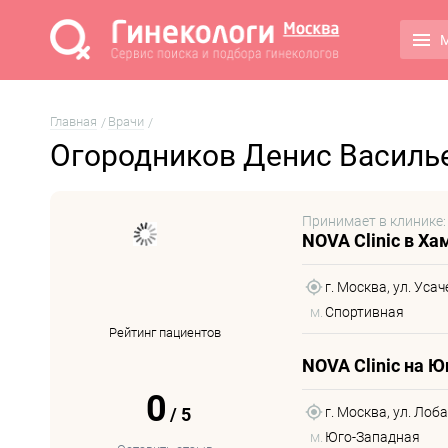
М
Главная
Врачи
Огородников Денис Василь
Принимает в клинике:
NOVA Clinic в Х
г. Москва, ул. Усаче
м.
Спортивная
Рейтинг пациентов
NOVA Clinic на 
0
/
5
г. Москва, ул. Лоб
м.
Юго-Западная