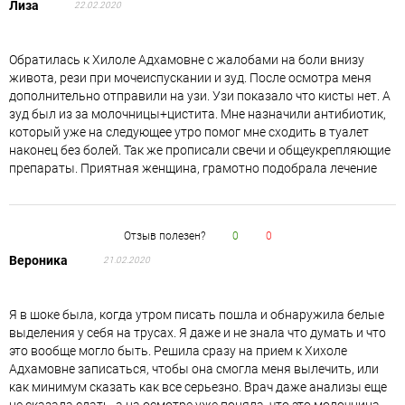
Лиза
22.02.2020
Обратилась к Хилоле Адхамовне с жалобами на боли внизу
живота, рези при мочеиспускании и зуд. После осмотра меня
дополнительно отправили на узи. Узи показало что кисты нет. А
зуд был из за молочницы+цистита. Мне назначили антибиотик,
который уже на следующее утро помог мне сходить в туалет
наконец без болей. Так же прописали свечи и общеукрепляющие
препараты. Приятная женщина, грамотно подобрала лечение
Отзыв полезен?
0
0
Вероника
21.02.2020
Я в шоке была, когда утром писать пошла и обнаружила белые
выделения у себя на трусах. Я даже и не знала что думать и что
это вообще могло быть. Решила сразу на прием к Хихоле
Адхамовне записаться, чтобы она смогла меня вылечить, или
как минимум сказать как все серьезно. Врач даже анализы еще
не сказала сдать, а на осмотре уже поняла, что это молочница,