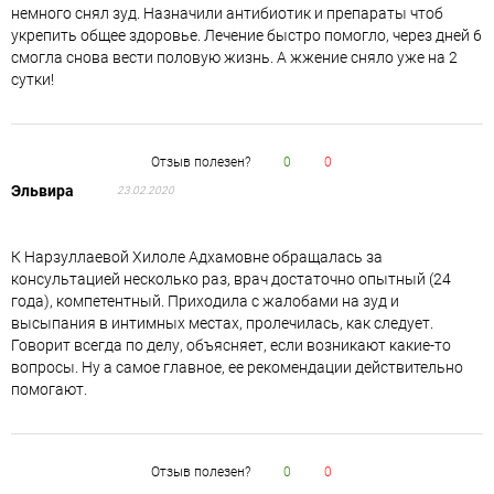
немного снял зуд. Назначили антибиотик и препараты чтоб
укрепить общее здоровье. Лечение быстро помогло, через дней 6
смогла снова вести половую жизнь. А жжение сняло уже на 2
сутки!
Отзыв полезен?
0
0
Эльвира
23.02.2020
К Нарзуллаевой Хилоле Адхамовне обращалась за
консультацией несколько раз, врач достаточно опытный (24
года), компетентный. Приходила с жалобами на зуд и
высыпания в интимных местах, пролечилась, как следует.
Говорит всегда по делу, объясняет, если возникают какие-то
вопросы. Ну а самое главное, ее рекомендации действительно
помогают.
Отзыв полезен?
0
0