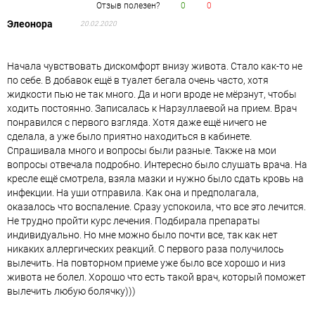
Отзыв полезен?
0
0
Элеонора
20.02.2020
Начала чувствовать дискомфорт внизу живота. Стало как-то не
по себе. В добавок ещё в туалет бегала очень часто, хотя
жидкости пью не так много. Да и ноги вроде не мёрзнут, чтобы
ходить постоянно. Записалась к Нарзуллаевой на прием. Врач
понравился с первого взгляда. Хотя даже ещё ничего не
сделала, а уже было приятно находиться в кабинете.
Спрашивала много и вопросы были разные. Также на мои
вопросы отвечала подробно. Интересно было слушать врача. На
кресле ещё смотрела, взяла мазки и нужно было сдать кровь на
инфекции. На уши отправила. Как она и предполагала,
оказалось что воспаление. Сразу успокоила, что все это лечится.
Не трудно пройти курс лечения. Подбирала препараты
индивидуально. Но мне можно было почти все, так как нет
никаких аллергических реакций. С первого раза получилось
вылечить. На повторном приеме уже было все хорошо и низ
живота не болел. Хорошо что есть такой врач, который поможет
вылечить любую болячку)))