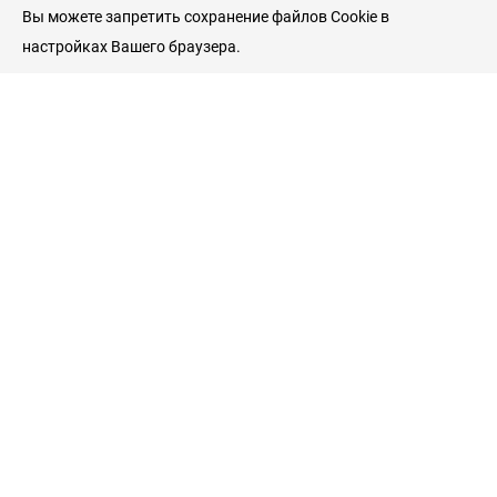
Вы можете запретить сохранение файлов Cookie в
настройках Вашего браузера.
Пациентам
Гинекологические клиники
Врачи гинекологи
Услуги и цены
Справочник пациента
Гинекология
Беременность и роды
Симптомы заболеваний
Лечение заболеваний